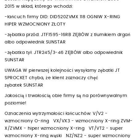
2015 w skład, którego wchodzi:
-łańcuch firmy DID: DID520ZVMX 118 OGNIW X-RING
HIPER WZMOCNIONY ZŁOTY
-zębatka przód: JTF1595-16RB ZĘBÓW z tłumikiem drgań
albo odpowiednik SUNSTAR
-zębatka tył: JTR245/3-46 ZĘBÓW albo odpowiednik
SUNSTAR
UWAGA W pierwszej kolejności wysyłamy zębatki JT
SPROCKET chyba, że klient zaznaczy chęć
zębatek SUNSTAR
Jakością i trwałością obie firmy są na porównywalnym
poziomie!
Oznaczenia wytrzymałości łańcuchów: V/V2 -
wzmocniony O-ring VX/VX3 - wzmocniony X-ring ZVM-
X/ZVMX - hiper wzmocniony X-ring VT/VT2 - super
wzmocniony X-ring wąski NZ/NZ2 - super wzmocniony