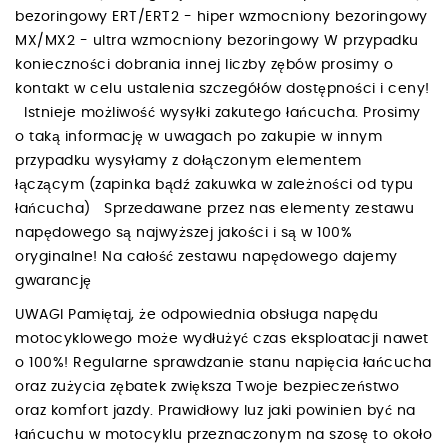
bezoringowy ERT/ERT2 - hiper wzmocniony bezoringowy
MX/MX2 - ultra wzmocniony bezoringowy W przypadku
konieczności dobrania innej liczby zębów prosimy o
kontakt w celu ustalenia szczegółów dostępności i ceny!
Istnieje możliwość wysyłki zakutego łańcucha. Prosimy
o taką informację w uwagach po zakupie w innym
przypadku wysyłamy z dołączonym elementem
łączącym (zapinka bądź zakuwka w zależności od typu
łańcucha) Sprzedawane przez nas elementy zestawu
napędowego są najwyższej jakości i są w 100%
oryginalne! Na całość zestawu napędowego dajemy
gwarancję
UWAGI Pamiętaj, że odpowiednia obsługa napędu
motocyklowego może wydłużyć czas eksploatacji nawet
o 100%! Regularne sprawdzanie stanu napięcia łańcucha
oraz zużycia zębatek zwiększa Twoje bezpieczeństwo
oraz komfort jazdy. Prawidłowy luz jaki powinien być na
łańcuchu w motocyklu przeznaczonym na szosę to około