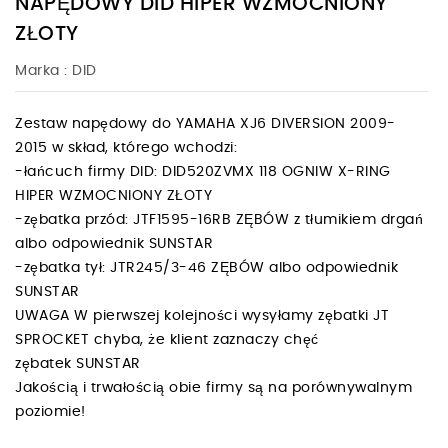
NAPĘDOWY DID HIPER WZMOCNIONY
ZŁOTY
Marka :
DID
Zestaw napędowy do YAMAHA XJ6 DIVERSION 2009-
2015 w skład, którego wchodzi:
-łańcuch firmy DID: DID520ZVMX 118 OGNIW X-RING
HIPER WZMOCNIONY ZŁOTY
-zębatka przód: JTF1595-16RB ZĘBÓW z tłumikiem drgań
albo odpowiednik SUNSTAR
-zębatka tył: JTR245/3-46 ZĘBÓW albo odpowiednik
SUNSTAR
UWAGA W pierwszej kolejności wysyłamy zębatki JT
SPROCKET chyba, że klient zaznaczy chęć
zębatek SUNSTAR
Jakością i trwałością obie firmy są na porównywalnym
poziomie!