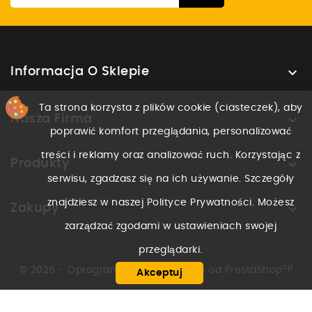

Informacja O Sklepie
Ta strona korzysta z plików cookie (ciasteczek), aby

Nasza Firma
poprawić komfort przeglądania, personalizować
treści i reklamy oraz analizować ruch. Korzystając z

Produkty
serwisu, zgadzasz się na ich używanie. Szczegóły
znajdziesz w naszej Polityce Prywatności. Możesz

Zakupy
zarządzać zgodami w ustawieniach swojej
przeglądarki.
cp
© 2026 - Oprogramowanie e-sklepu od PrestaShop
Akceptuj