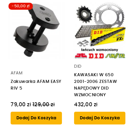
-50,00 zł
DID
AFAM
KAWASAKI W 650
Zakuwarka AFAM EASY
2001-2006 ZESTAW
RIV 5
NAPĘDOWY DID
WZMOCNIONY
Cena
79,00 zł
129,00 zł
432,00 zł
regularna
Dodaj Do Koszyka
Dodaj Do Koszyka