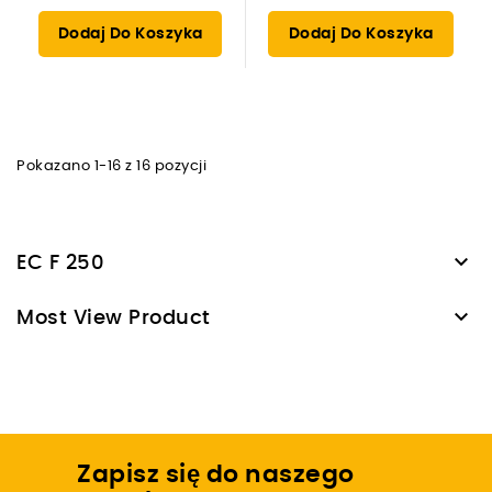
Dodaj Do Koszyka
Dodaj Do Koszyka
Pokazano 1-16 z 16 pozycji

EC F 250

Most View Product
Zapisz się do naszego