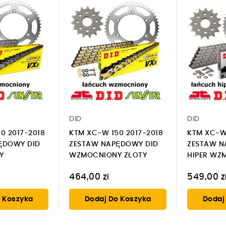
DID
DID
0 2017-2018
KTM XC-W 150 2017-2018
KTM XC-W 
ĘDOWY DID
ZESTAW NAPĘDOWY DID
ZESTAW N
Y
WZMOCNIONY ZŁOTY
HIPER WZ
464,00 zł
549,00 z
 Koszyka
Dodaj Do Koszyka
Dodaj