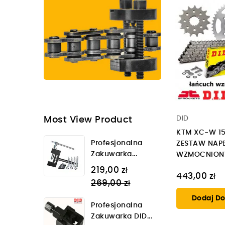
DID
Most View Product
KTM XC-W 15
Profesjonalna
ZESTAW NAP
Zakuwarka...
WZMOCNION
Regular
219,00 zł
443,00 zł
price
269,00 zł
Dodaj Do
Profesjonalna
Zakuwarka DID...