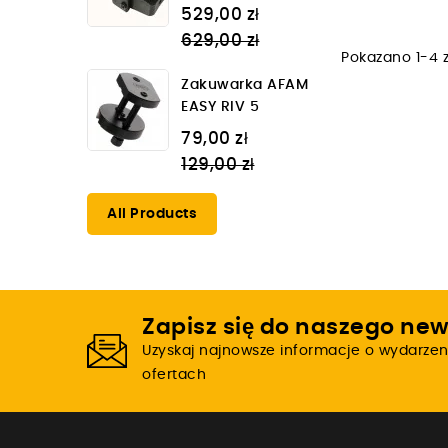
Regular
529,00 zł
price
629,00 zł
Pokazano 1-4 z
Zakuwarka AFAM
EASY RIV 5
Regular
79,00 zł
price
129,00 zł
All Products
Zapisz się do naszego new
Uzyskaj najnowsze informacje o wydarzen
ofertach