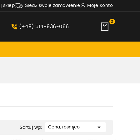
uj sklep
Śledź swoje zamówienie
Moje Konto
0
(+48) 514-936-066

Cena, rosnąco
Sortuj wg: