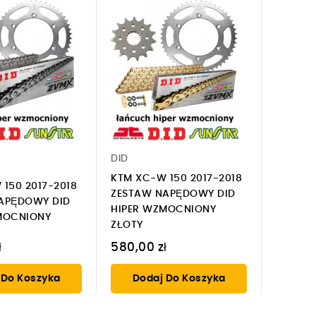
DID
KTM XC-W 150 2017-2018
150 2017-2018
ZESTAW NAPĘDOWY DID
APĘDOWY DID
HIPER WZMOCNIONY
MOCNIONY
ZŁOTY
ł
580,00 zł
 Do Koszyka
Dodaj Do Koszyka