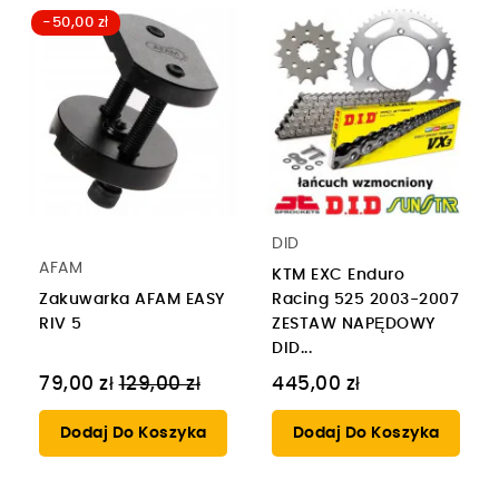
-50,00 zł
DID
AFAM
KTM EXC Enduro
Zakuwarka AFAM EASY
Racing 525 2003-2007
RIV 5
ZESTAW NAPĘDOWY
DID...
Cena
79,00 zł
129,00 zł
445,00 zł
regularna
Dodaj Do Koszyka
Dodaj Do Koszyka