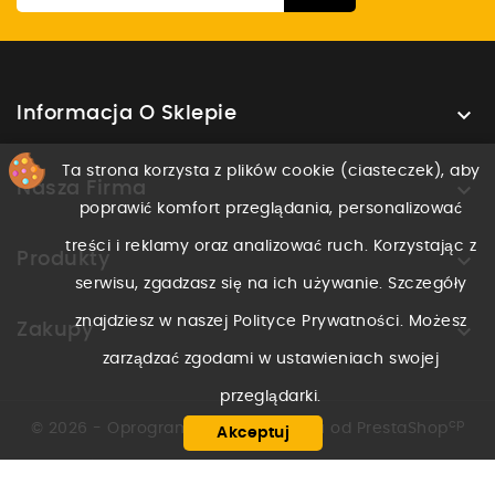

Informacja O Sklepie
Ta strona korzysta z plików cookie (ciasteczek), aby

Nasza Firma
poprawić komfort przeglądania, personalizować
treści i reklamy oraz analizować ruch. Korzystając z

Produkty
serwisu, zgadzasz się na ich używanie. Szczegóły
znajdziesz w naszej Polityce Prywatności. Możesz

Zakupy
zarządzać zgodami w ustawieniach swojej
przeglądarki.
cp
© 2026 - Oprogramowanie e-sklepu od PrestaShop
Akceptuj