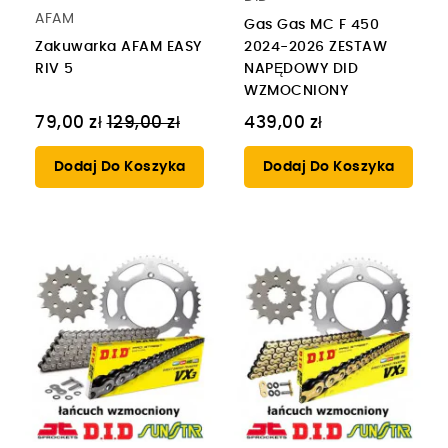
AFAM
Gas Gas MC F 450
Zakuwarka AFAM EASY
2024-2026 ZESTAW
RIV 5
NAPĘDOWY DID
WZMOCNIONY
Cena
79,00 zł
129,00 zł
439,00 zł
regularna
Dodaj Do Koszyka
Dodaj Do Koszyka