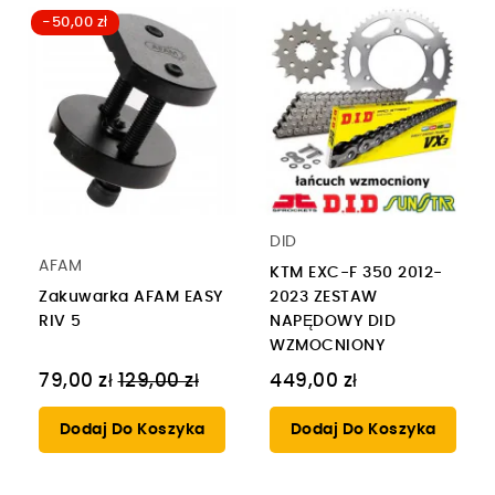
-50,00 zł
DID
AFAM
KTM EXC-F 350 2012-
Zakuwarka AFAM EASY
2023 ZESTAW
RIV 5
NAPĘDOWY DID
WZMOCNIONY
Cena
79,00 zł
129,00 zł
449,00 zł
regularna
Dodaj Do Koszyka
Dodaj Do Koszyka