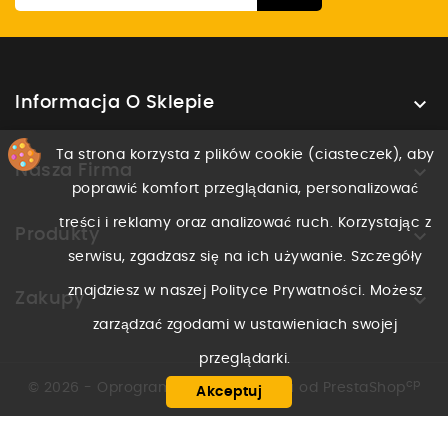

Informacja O Sklepie
Ta strona korzysta z plików cookie (ciasteczek), aby

Nasza Firma
poprawić komfort przeglądania, personalizować
treści i reklamy oraz analizować ruch. Korzystając z

Produkty
serwisu, zgadzasz się na ich używanie. Szczegóły
znajdziesz w naszej Polityce Prywatności. Możesz

Zakupy
zarządzać zgodami w ustawieniach swojej
przeglądarki.
cp
© 2026 - Oprogramowanie e-sklepu od PrestaShop
Akceptuj