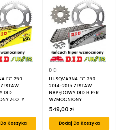
DID
A FC 250
HUSQVARNA FC 250
5 ZESTAW
2014-2015 ZESTAW
 DID
NAPĘDOWY DID HIPER
NY ZŁOTY
WZMOCNIONY
ł
549,00 zł
 Do Koszyka
Dodaj Do Koszyka