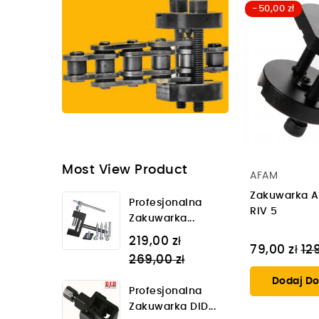
-50,00 zł
Most View Product
AFAM
Zakuwarka A
Profesjonalna
RIV 5
Zakuwarka...
Regular
219,00 zł
Ce
79,00 zł
129
price
269,00 zł
re
Dodaj Do
Profesjonalna
Zakuwarka DID...