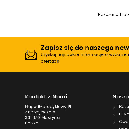
Pokazano 1-5 z
Zapisz się do naszego new
Uzyskaj najnowsze informacje o wydarzen
ofertach
Kontakt Z Nami
Nasza
NapedMotocyklowy.pl
Bezp
Andrzejówka 8
O Na
33-370 Muszyna
Gwar
Polska