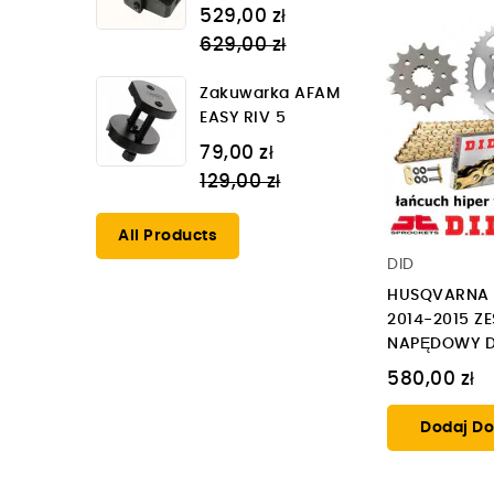
Regular
529,00 zł
price
629,00 zł
Zakuwarka AFAM
EASY RIV 5
Regular
79,00 zł
price
129,00 zł
All Products
DID
HUSQVARNA 
2014-2015 Z
NAPĘDOWY DID
580,00 zł
Dodaj Do