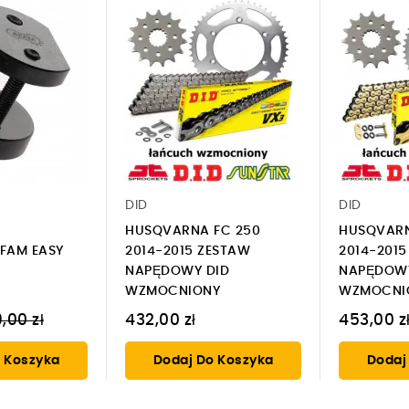
DID
DID
HUSQVARNA FC 250
HUSQVARN
FAM EASY
2014-2015 ZESTAW
2014-201
NAPĘDOWY DID
NAPĘDOWY
WZMOCNIONY
WZMOCNIO
na
,00 zł
432,00 zł
453,00 z
gularna
 Koszyka
Dodaj Do Koszyka
Dodaj