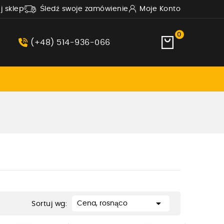
uj sklep
Śledź swoje zamówienie
Moje Konto
0
(+48) 514-936-066

Cena, rosnąco
Sortuj wg: