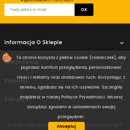
wyprzedażach i ofertach

Informacja O Sklepie
Ta strona korzysta z plików cookie (ciasteczek), aby

Nasza Firma
poprawić komfort przeglądania, personalizować
treści i reklamy oraz analizować ruch. Korzystając z

Produkty
serwisu, zgadzasz się na ich używanie. Szczegóły
znajdziesz w naszej Polityce Prywatności. Możesz

Zakupy
zarządzać zgodami w ustawieniach swojej
przeglądarki.
cp
© 2026 - Oprogramowanie e-sklepu od PrestaShop
Akceptuj