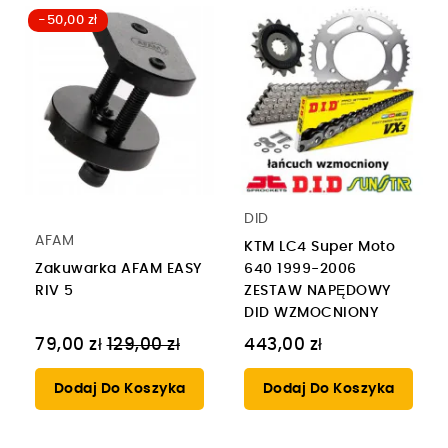
-50,00 zł
DID
AFAM
KTM LC4 Super Moto
Zakuwarka AFAM EASY
640 1999-2006
RIV 5
ZESTAW NAPĘDOWY
DID WZMOCNIONY
Cena
79,00 zł
129,00 zł
443,00 zł
regularna
Dodaj Do Koszyka
Dodaj Do Koszyka