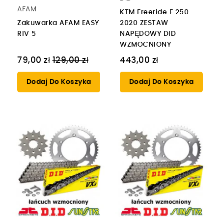
AFAM
KTM Freeride F 250
Zakuwarka AFAM EASY
2020 ZESTAW
RIV 5
NAPĘDOWY DID
WZMOCNIONY
Cena
79,00 zł
129,00 zł
443,00 zł
regularna
Dodaj Do Koszyka
Dodaj Do Koszyka