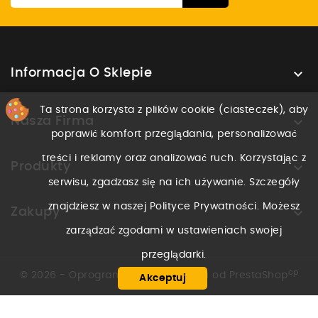

Informacja O Sklepie
Ta strona korzysta z plików cookie (ciasteczek), aby

Nasza Firma
poprawić komfort przeglądania, personalizować
treści i reklamy oraz analizować ruch. Korzystając z

Produkty
serwisu, zgadzasz się na ich używanie. Szczegóły
znajdziesz w naszej Polityce Prywatności. Możesz

Zakupy
zarządzać zgodami w ustawieniach swojej
przeglądarki.
cp
© 2026 - Oprogramowanie e-sklepu od PrestaShop
Akceptuj