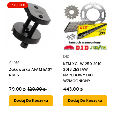
-50,00 zł
DID
AFAM
KTM XC-W 250 2010-
Zakuwarka AFAM EASY
2018 ZESTAW
RIV 5
NAPĘDOWY DID
WZMOCNIONY
Cena
79,00 zł
129,00 zł
443,00 zł
regularna
Dodaj Do Koszyka
Dodaj Do Koszyka