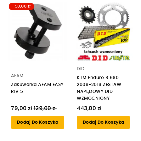
-50,00 zł
DID
AFAM
KTM Enduro R 690
Zakuwarka AFAM EASY
2008-2018 ZESTAW
RIV 5
NAPĘDOWY DID
WZMOCNIONY
Cena
79,00 zł
129,00 zł
443,00 zł
regularna
Dodaj Do Koszyka
Dodaj Do Koszyka