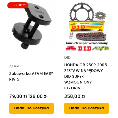
-50,00 zł
DID
HONDA CR 250R 2005
AFAM
ZESTAW NAPĘDOWY
Zakuwarka AFAM EASY
DID SUPER
RIV 5
WZMOCNIONY
BEZORING
Cena
79,00 zł
129,00 zł
358,00 zł
regularna
Dodaj Do Koszyka
Dodaj Do Koszyka