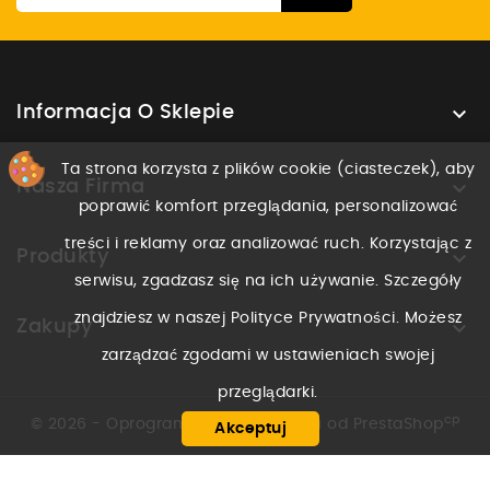

Informacja O Sklepie
Ta strona korzysta z plików cookie (ciasteczek), aby

Nasza Firma
poprawić komfort przeglądania, personalizować
treści i reklamy oraz analizować ruch. Korzystając z

Produkty
serwisu, zgadzasz się na ich używanie. Szczegóły
znajdziesz w naszej Polityce Prywatności. Możesz

Zakupy
zarządzać zgodami w ustawieniach swojej
przeglądarki.
cp
© 2026 - Oprogramowanie e-sklepu od PrestaShop
Akceptuj