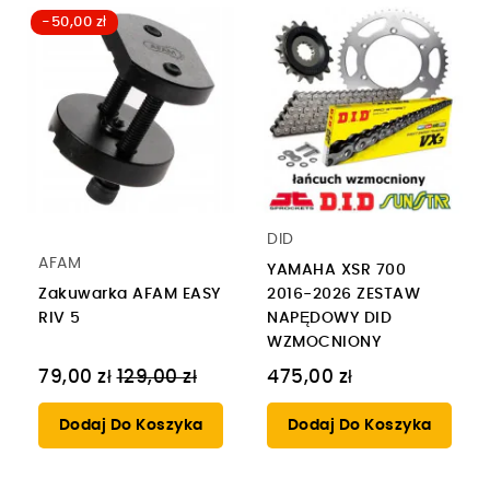
-50,00 zł
DID
AFAM
YAMAHA XSR 700
Zakuwarka AFAM EASY
2016-2026 ZESTAW
RIV 5
NAPĘDOWY DID
WZMOCNIONY
Cena
79,00 zł
129,00 zł
475,00 zł
regularna
Dodaj Do Koszyka
Dodaj Do Koszyka