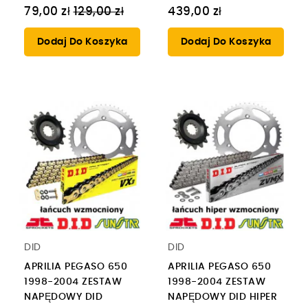
Cena
79,00 zł
129,00 zł
439,00 zł
regularna
Dodaj Do Koszyka
Dodaj Do Koszyka
DID
DID
APRILIA PEGASO 650
APRILIA PEGASO 650
1998-2004 ZESTAW
1998-2004 ZESTAW
NAPĘDOWY DID
NAPĘDOWY DID HIPER