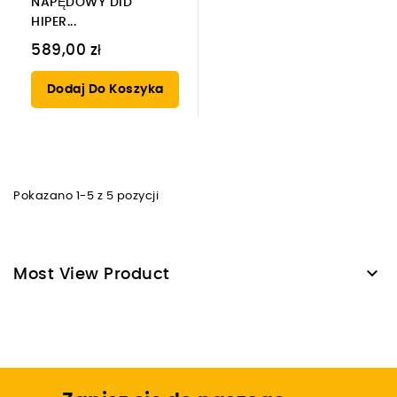
NAPĘDOWY DID
HIPER...
589,00 zł
Dodaj Do Koszyka
Pokazano 1-5 z 5 pozycji

Most View Product