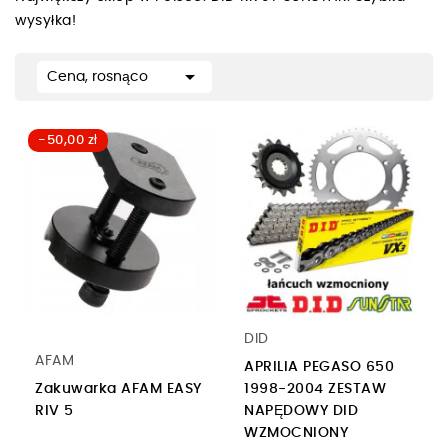
wysyłka!

Cena, rosnąco
-50,00 zł
DID
AFAM
APRILIA PEGASO 650
Zakuwarka AFAM EASY
1998-2004 ZESTAW
RIV 5
NAPĘDOWY DID
WZMOCNIONY