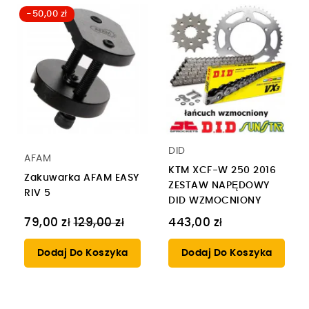
-50,00 zł
DID
AFAM
KTM XCF-W 250 2016
Zakuwarka AFAM EASY
ZESTAW NAPĘDOWY
RIV 5
DID WZMOCNIONY
Cena
79,00 zł
129,00 zł
443,00 zł
regularna
Dodaj Do Koszyka
Dodaj Do Koszyka