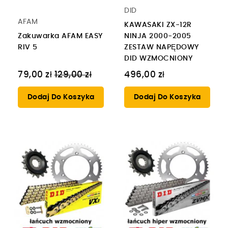
DID
AFAM
KAWASAKI ZX-12R
Zakuwarka AFAM EASY
NINJA 2000-2005
RIV 5
ZESTAW NAPĘDOWY
DID WZMOCNIONY
Cena
79,00 zł
129,00 zł
496,00 zł
regularna
Dodaj Do Koszyka
Dodaj Do Koszyka