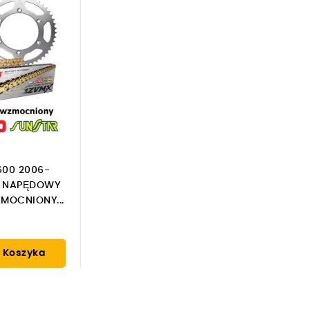
600 2006-
W NAPĘDOWY
ZMOCNIONY...
 Koszyka