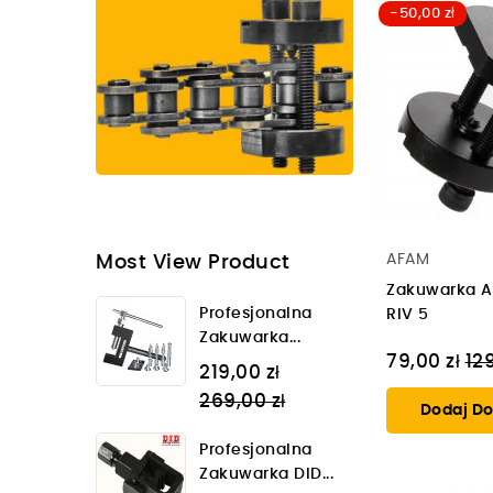
-50,00 zł
AFAM
Most View Product
Zakuwarka A
Profesjonalna
RIV 5
Zakuwarka...
Ce
79,00 zł
129
Regular
219,00 zł
re
price
269,00 zł
Dodaj Do
Profesjonalna
Zakuwarka DID...