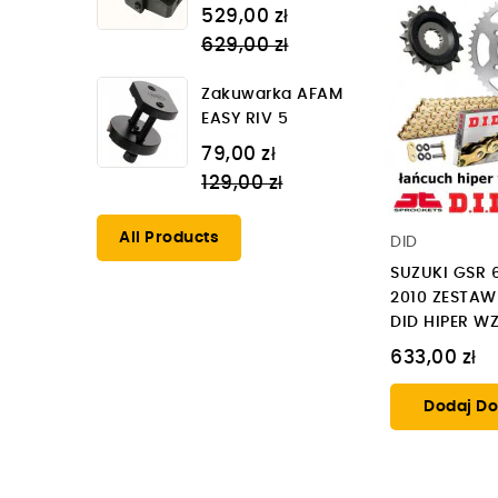
Regular
529,00 zł
price
629,00 zł
Zakuwarka AFAM
EASY RIV 5
Regular
79,00 zł
price
129,00 zł
All Products
DID
SUZUKI GSR 
2010 ZESTA
DID HIPER W
633,00 zł
Dodaj Do