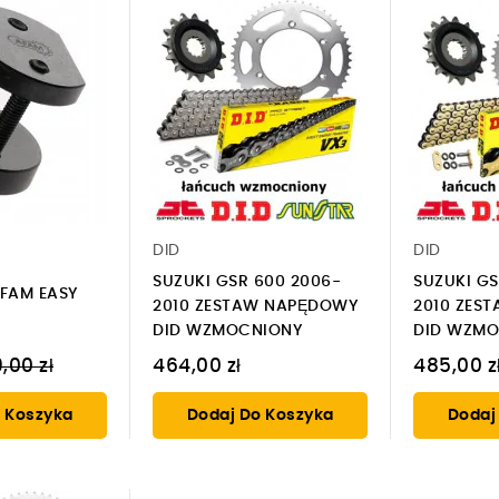
DID
DID
SUZUKI GSR 600 2006-
SUZUKI GS
FAM EASY
2010 ZESTAW NAPĘDOWY
2010 ZES
DID WZMOCNIONY
DID WZMO
na
,00 zł
464,00 zł
485,00 z
gularna
 Koszyka
Dodaj Do Koszyka
Dodaj