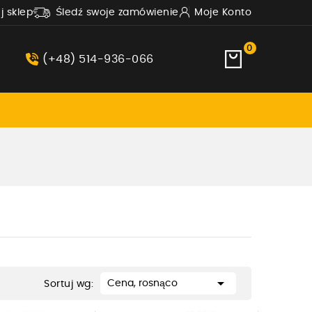
uj sklep
Śledź swoje zamówienie
Moje Konto
0
(+48) 514-936-066

Cena, rosnąco
Sortuj wg: