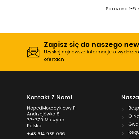
Pokazano 1-5 z
Zapisz się do naszego new
Uzyskaj najnowsze informacje o wydarzen
ofertach
Kontakt Z Nami
Nasza
NapedMotocyklowy.pl
Bezp
Andrzejówka 8
O Na
33-370 Muszyna
Gwar
Polska
Regu
+48 514 936 066