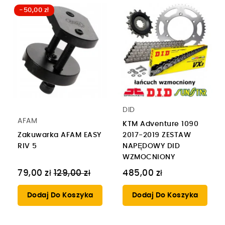
-50,00 zł
DID
AFAM
KTM Adventure 1090
Zakuwarka AFAM EASY
2017-2019 ZESTAW
RIV 5
NAPĘDOWY DID
WZMOCNIONY
Cena
79,00 zł
129,00 zł
485,00 zł
regularna
Dodaj Do Koszyka
Dodaj Do Koszyka