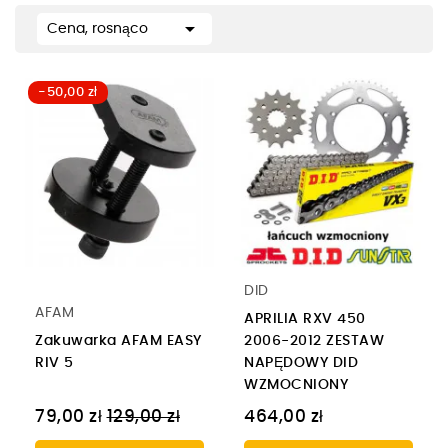

Cena, rosnąco
-50,00 zł
DID
AFAM
APRILIA RXV 450
Zakuwarka AFAM EASY
2006-2012 ZESTAW
RIV 5
NAPĘDOWY DID
WZMOCNIONY
Cena
79,00 zł
129,00 zł
464,00 zł
regularna