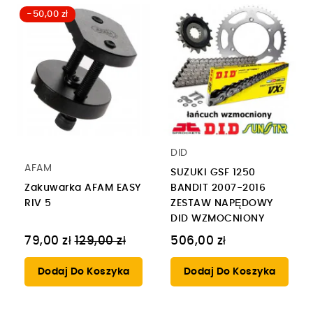
-50,00 zł
DID
AFAM
SUZUKI GSF 1250
Zakuwarka AFAM EASY
BANDIT 2007-2016
RIV 5
ZESTAW NAPĘDOWY
DID WZMOCNIONY
Cena
79,00 zł
129,00 zł
506,00 zł
regularna
Dodaj Do Koszyka
Dodaj Do Koszyka