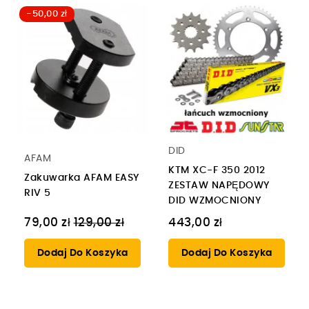
-50,00 zł
DID
AFAM
KTM XC-F 350 2012
Zakuwarka AFAM EASY
ZESTAW NAPĘDOWY
RIV 5
DID WZMOCNIONY
Cena
79,00 zł
129,00 zł
443,00 zł
regularna
Dodaj Do Koszyka
Dodaj Do Koszyka