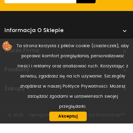

Informacja O Sklepie
Ta strona korzysta z plików cookie (ciasteczek), aby

Nasza Firma
poprawić komfort przeglądania, personalizować
treści i reklamy oraz analizować ruch. Korzystając z

Produkty
serwisu, zgadzasz się na ich używanie. Szczegóły
znajdziesz w naszej Polityce Prywatności. Możesz

Zakupy
zarządzać zgodami w ustawieniach swojej
przeglądarki.
cp
© 2026 - Oprogramowanie e-sklepu od PrestaShop
Akceptuj