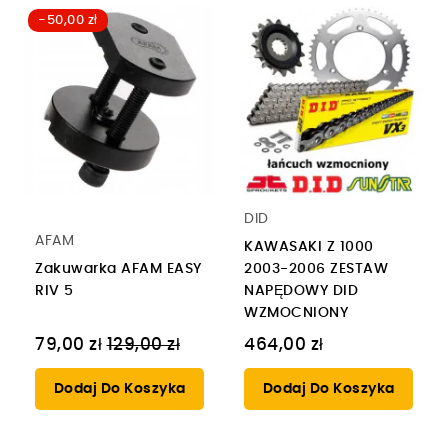
-50,00 zł
DID
AFAM
KAWASAKI Z 1000
Zakuwarka AFAM EASY
2003-2006 ZESTAW
RIV 5
NAPĘDOWY DID
WZMOCNIONY
Cena
79,00 zł
129,00 zł
464,00 zł
regularna
Dodaj Do Koszyka
Dodaj Do Koszyka