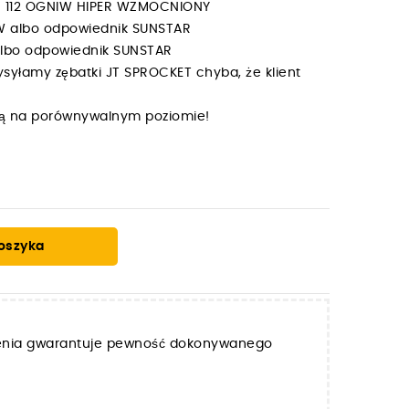
MX 112 OGNIW HIPER WZMOCNIONY
ÓW albo odpowiednik SUNSTAR
 albo odpowiednik SUNSTAR
syłamy zębatki JT SPROCKET chyba, że klient
y są na porównywalnym poziomie!
oszyka
zenia gwarantuje pewność dokonywanego