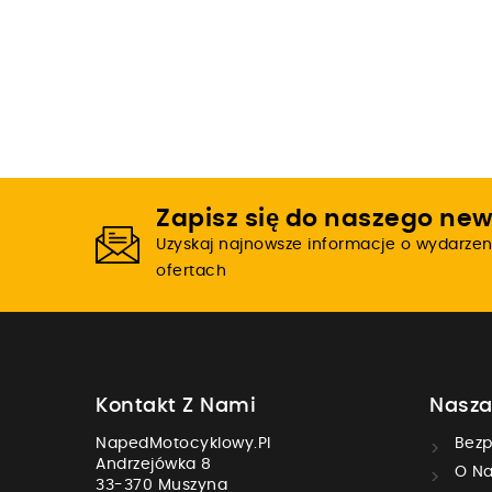
Zapisz się do naszego new
Uzyskaj najnowsze informacje o wydarzen
ofertach
Kontakt Z Nami
Nasza
NapedMotocyklowy.pl
Bezp
Andrzejówka 8
O Na
33-370 Muszyna