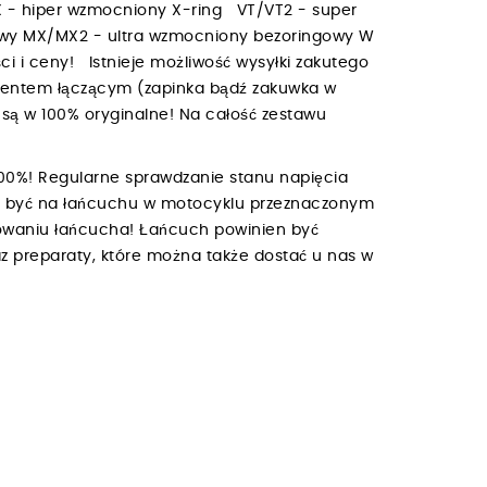
 - hiper wzmocniony X-ring VT/VT2 - super
owy MX/MX2 - ultra wzmocniony bezoringowy W
i i ceny! Istnieje możliwość wysyłki zakutego
mentem łączącym (zapinka bądź zakuwka w
są w 100% oryginalne! Na całość zestawu
00%! Regularne sprawdzanie stanu napięcia
ien być na łańcuchu w motocyklu przeznaczonym
owaniu łańcucha! Łańcuch powinien być
z preparaty, które można także dostać u nas w