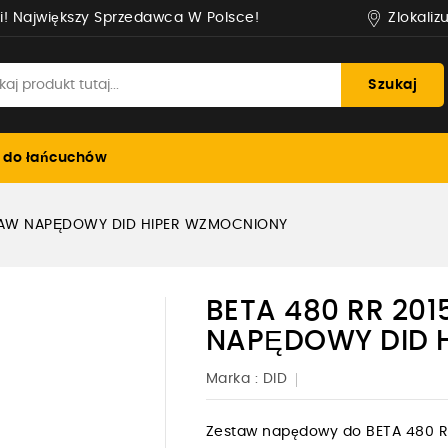
Zlokaliz
i! Największy Sprzedawca W Polsce!
Szukaj
 do łańcuchów
STAW NAPĘDOWY DID HIPER WZMOCNIONY
BETA 480 RR 20
NAPĘDOWY DID 
Marka :
DID
Zestaw napędowy do BETA 480 RR