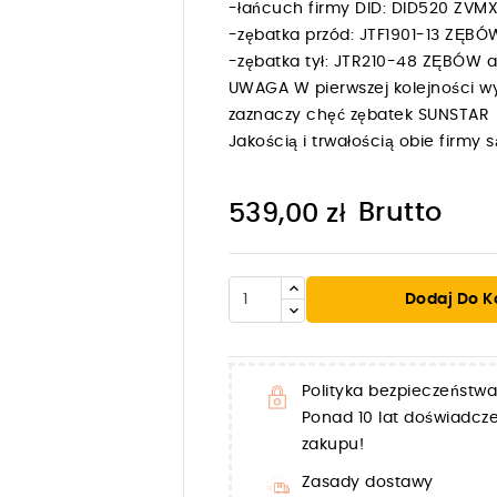
-łańcuch firmy DID: DID520 ZV
-zębatka przód: JTF1901-13 ZĘB
-zębatka tył: JTR210-48 ZĘBÓW
UWAGA W pierwszej kolejności wy
zaznaczy chęć zębatek SUNSTAR
Jakością i trwałością obie firm
Brutto
539,00 zł
Dodaj Do K

Polityka bezpieczeństwa
Ponad 10 lat doświadc
zakupu!
Zasady dostawy