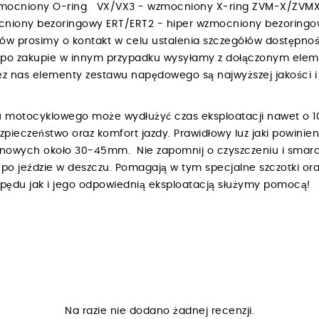
zmocniony O-ring VX/VX3 - wzmocniony X-ring ZVM-X/ZVMX
niony bezoringowy ERT/ERT2 - hiper wzmocniony bezoring
bów prosimy o kontakt w celu ustalenia szczegółów dostępnośc
h po zakupie w innym przypadku wysyłamy z dołączonym ele
 nas elementy zestawu napędowego są najwyższej jakości i 
 motocyklowego może wydłużyć czas eksploatacji nawet o 1
ezpieczeństwo oraz komfort jazdy. Prawidłowy luz jaki powin
renowych około 30-45mm. Nie zapomnij o czyszczeniu i smar
o jeździe w deszczu. Pomagają w tym specjalne szczotki ora
napędu jak i jego odpowiednią eksploatacją służymy pomocą!
Na razie nie dodano żadnej recenzji.