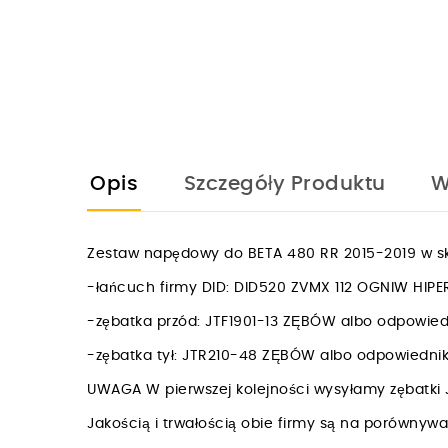
Opis
Szczegóły Produktu
W
Zestaw napędowy do BETA 480 RR 2015-2019 w sk
-łańcuch firmy DID: DID520 ZVMX 112 OGNIW HI
-zębatka przód: JTF1901-13 ZĘBÓW albo odpowie
-zębatka tył: JTR210-48 ZĘBÓW albo odpowiedn
UWAGA W pierwszej kolejności wysyłamy zębatki 
Jakością i trwałością obie firmy są na porówny