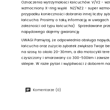
Oznaczenia wytrzymałości łańcuchów: V/V2 - w
wzmocniony X-ring wąski NZ/NZ2 - super wzmoc
przypadku konieczności dobrania innej liczby zę
łańcucha. Prosimy o taką informację w uwagac
zależności od typu łańcucha) Sprzedawane przez
napędowego dajemy gwarancję
UWAGI Pamiętaj, że odpowiednia obsługa napędu
łańcucha oraz zużycia zębatek zwiększa Twoje b
na szosę to około 20-30mm, a dla motocykli te
czyszczony i smarowany co 300-500km i zawsze p
sklepie. W razie pytań i wątpliwości z doborem 
Komentarze (0)