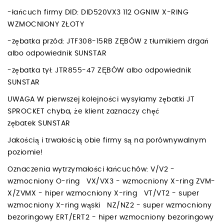
-łańcuch firmy DID: DID520VX3 112 OGNIW X-RING
WZMOCNIONY ZŁOTY
-zębatka przód: JTF308-15RB ZĘBÓW z tłumikiem drgań
albo odpowiednik SUNSTAR
-zębatka tył: JTR855-47 ZĘBÓW albo odpowiednik
SUNSTAR
UWAGA W pierwszej kolejności wysyłamy zębatki JT
SPROCKET chyba, że klient zaznaczy chęć
zębatek SUNSTAR
Jakością i trwałością obie firmy są na porównywalnym
poziomie!
Oznaczenia wytrzymałości łańcuchów: V/V2 -
wzmocniony O-ring VX/VX3 - wzmocniony X-ring ZVM-
X/ZVMX - hiper wzmocniony X-ring VT/VT2 - super
wzmocniony X-ring wąski NZ/NZ2 - super wzmocniony
bezoringowy ERT/ERT2 - hiper wzmocniony bezoringowy