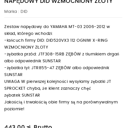
NAPĘDOWY DID WZMOCNIONY ZŁOTY
Marka :
DID
Zestaw napędowy do YAMAHA MT-03 2006-2012 w
skład, którego wchodzi:
-łańcuch firmy DID: DID520VX3 112 OGNIW X-RING
WZMOCNIONY ZŁOTY
-zębatka przód: JTF308-15RB ZĘBÓW z tłumikiem drgań
albo odpowiednik SUNSTAR
-zębatka tył: JTR855-47 ZĘBÓW albo odpowiednik
SUNSTAR
UWAGA W pierwszej kolejności wysyłamy zębatki JT
SPROCKET chyba, że klient zaznaczy chęć
zębatek SUNSTAR
Jakością i trwałością obie firmy są na porównywalnym
poziomie!
Brutto
443,00 zł