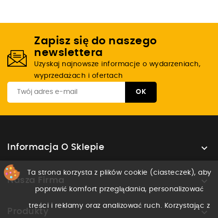
Zapisz się do naszego
newslettera
Uzyskaj najnowsze informacje o wydarzeniach,
wyprzedażach i ofertach

Informacja O Sklepie
Ta strona korzysta z plików cookie (ciasteczek), aby

Nasza Firma
poprawić komfort przeglądania, personalizować
treści i reklamy oraz analizować ruch. Korzystając z

Produkty