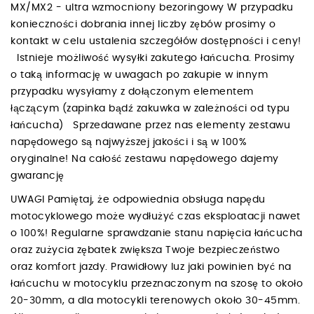
MX/MX2 - ultra wzmocniony bezoringowy W przypadku
konieczności dobrania innej liczby zębów prosimy o
kontakt w celu ustalenia szczegółów dostępności i ceny!
Istnieje możliwość wysyłki zakutego łańcucha. Prosimy
o taką informację w uwagach po zakupie w innym
przypadku wysyłamy z dołączonym elementem
łączącym (zapinka bądź zakuwka w zależności od typu
łańcucha) Sprzedawane przez nas elementy zestawu
napędowego są najwyższej jakości i są w 100%
oryginalne! Na całość zestawu napędowego dajemy
gwarancję
UWAGI Pamiętaj, że odpowiednia obsługa napędu
motocyklowego może wydłużyć czas eksploatacji nawet
o 100%! Regularne sprawdzanie stanu napięcia łańcucha
oraz zużycia zębatek zwiększa Twoje bezpieczeństwo
oraz komfort jazdy. Prawidłowy luz jaki powinien być na
łańcuchu w motocyklu przeznaczonym na szosę to około
20-30mm, a dla motocykli terenowych około 30-45mm.