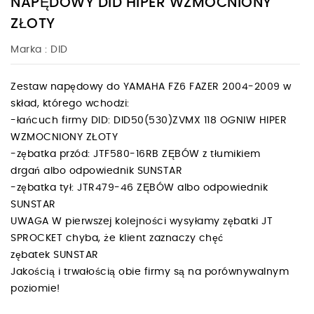
NAPĘDOWY DID HIPER WZMOCNIONY
ZŁOTY
Marka :
DID
Zestaw napędowy do YAMAHA FZ6 FAZER 2004-2009 w
skład, którego wchodzi:
-łańcuch firmy DID: DID50(530)ZVMX 118 OGNIW HIPER
WZMOCNIONY ZŁOTY
-zębatka przód: JTF580-16RB ZĘBÓW z tłumikiem
drgań albo odpowiednik SUNSTAR
-zębatka tył: JTR479-46 ZĘBÓW albo odpowiednik
SUNSTAR
UWAGA W pierwszej kolejności wysyłamy zębatki JT
SPROCKET chyba, że klient zaznaczy chęć
zębatek SUNSTAR
Jakością i trwałością obie firmy są na porównywalnym
poziomie!