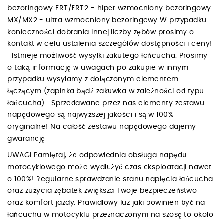
bezoringowy ERT/ERT2 - hiper wzmocniony bezoringowy
MX/MX2 - ultra wzmocniony bezoringowy W przypadku
konieczności dobrania innej liczby zębów prosimy o
kontakt w celu ustalenia szczegółów dostępności i ceny!
Istnieje możliwość wysyłki zakutego łańcucha. Prosimy
o taką informację w uwagach po zakupie w innym
przypadku wysyłamy z dołączonym elementem
łączącym (zapinka bądź zakuwka w zależności od typu
łańcucha) Sprzedawane przez nas elementy zestawu
napędowego są najwyższej jakości i są w 100%
oryginalne! Na całość zestawu napędowego dajemy
gwarancję
UWAGI Pamiętaj, że odpowiednia obsługa napędu
motocyklowego może wydłużyć czas eksploatacji nawet
o 100%! Regularne sprawdzanie stanu napięcia łańcucha
oraz zużycia zębatek zwiększa Twoje bezpieczeństwo
oraz komfort jazdy. Prawidłowy luz jaki powinien być na
łańcuchu w motocyklu przeznaczonym na szosę to około