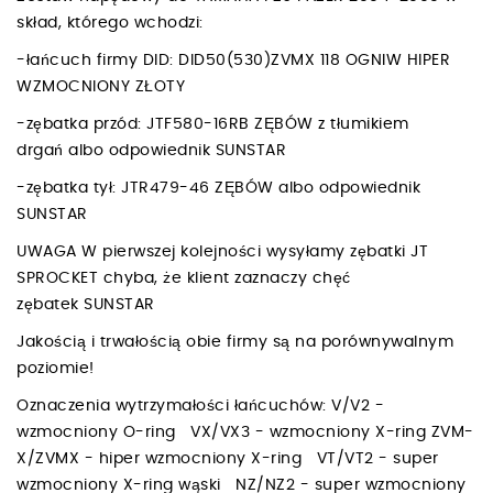
skład, którego wchodzi:
-łańcuch firmy DID: DID50(530)ZVMX 118 OGNIW HIPER
WZMOCNIONY ZŁOTY
-zębatka przód: JTF580-16RB ZĘBÓW z tłumikiem
drgań albo odpowiednik SUNSTAR
-zębatka tył: JTR479-46 ZĘBÓW albo odpowiednik
SUNSTAR
UWAGA W pierwszej kolejności wysyłamy zębatki JT
SPROCKET chyba, że klient zaznaczy chęć
zębatek SUNSTAR
Jakością i trwałością obie firmy są na porównywalnym
poziomie!
Oznaczenia wytrzymałości łańcuchów: V/V2 -
wzmocniony O-ring VX/VX3 - wzmocniony X-ring ZVM-
X/ZVMX - hiper wzmocniony X-ring VT/VT2 - super
wzmocniony X-ring wąski NZ/NZ2 - super wzmocniony