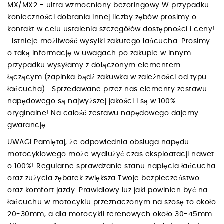
MX/MX2 - ultra wzmocniony bezoringowy W przypadku
konieczności dobrania innej liczby zębów prosimy o
kontakt w celu ustalenia szczegółów dostępności i ceny!
Istnieje możliwość wysyłki zakutego łańcucha. Prosimy
o taką informację w uwagach po zakupie w innym
przypadku wysyłamy z dołączonym elementem
łączącym (zapinka bądź zakuwka w zależności od typu
łańcucha) Sprzedawane przez nas elementy zestawu
napędowego są najwyższej jakości i są w 100%
oryginalne! Na całość zestawu napędowego dajemy
gwarancję
UWAGI Pamiętaj, że odpowiednia obsługa napędu
motocyklowego może wydłużyć czas eksploatacji nawet
o 100%! Regularne sprawdzanie stanu napięcia łańcucha
oraz zużycia zębatek zwiększa Twoje bezpieczeństwo
oraz komfort jazdy. Prawidłowy luz jaki powinien być na
łańcuchu w motocyklu przeznaczonym na szosę to około
20-30mm, a dla motocykli terenowych około 30-45mm.