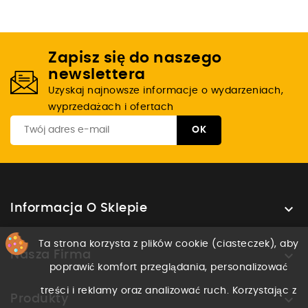
Zapisz się do naszego
newslettera
Uzyskaj najnowsze informacje o wydarzeniach,
wyprzedażach i ofertach

Informacja O Sklepie
Ta strona korzysta z plików cookie (ciasteczek), aby

Nasza Firma
poprawić komfort przeglądania, personalizować
treści i reklamy oraz analizować ruch. Korzystając z

Produkty