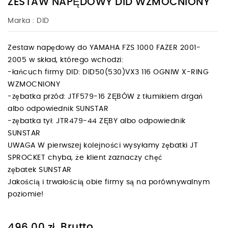
ZESTAW NAPĘDOWY DID WZMOCNIONY
Marka :
DID
Zestaw napędowy do YAMAHA FZS 1000 FAZER 2001-
2005 w skład, którego wchodzi:
-łańcuch firmy DID: DID50(530)VX3 116 OGNIW X-RING
WZMOCNIONY
-zębatka przód: JTF579-16 ZĘBÓW z tłumikiem drgań
albo odpowiednik SUNSTAR
-zębatka tył: JTR479-44 ZĘBY albo odpowiednik
SUNSTAR
UWAGA W pierwszej kolejności wysyłamy zębatki JT
SPROCKET chyba, że klient zaznaczy chęć
zębatek SUNSTAR
Jakością i trwałością obie firmy są na porównywalnym
poziomie!
Brutto
496,00 zł