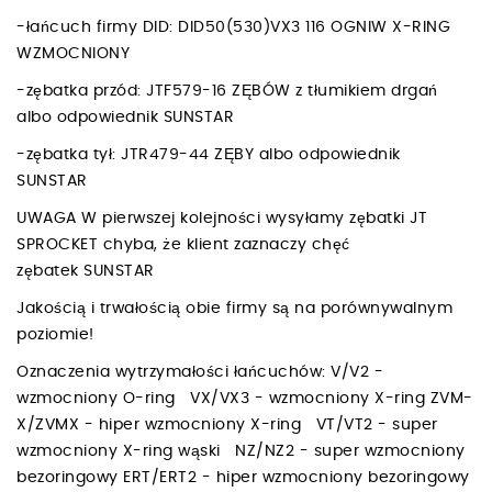
-łańcuch firmy DID: DID50(530)VX3 116 OGNIW X-RING
WZMOCNIONY
-zębatka przód: JTF579-16 ZĘBÓW z tłumikiem drgań
albo odpowiednik SUNSTAR
-zębatka tył: JTR479-44 ZĘBY albo odpowiednik
SUNSTAR
UWAGA W pierwszej kolejności wysyłamy zębatki JT
SPROCKET chyba, że klient zaznaczy chęć
zębatek SUNSTAR
Jakością i trwałością obie firmy są na porównywalnym
poziomie!
Oznaczenia wytrzymałości łańcuchów: V/V2 -
wzmocniony O-ring VX/VX3 - wzmocniony X-ring ZVM-
X/ZVMX - hiper wzmocniony X-ring VT/VT2 - super
wzmocniony X-ring wąski NZ/NZ2 - super wzmocniony
bezoringowy ERT/ERT2 - hiper wzmocniony bezoringowy