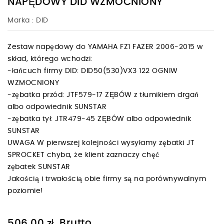
NAPĘDOWY DID WZMOCNIONY
Marka :
DID
Zestaw napędowy do YAMAHA FZ1 FAZER 2006-2015 w
skład, którego wchodzi:
-łańcuch firmy DID: DID50(530)VX3 122 OGNIW
WZMOCNIONY
-zębatka przód: JTF579-17 ZĘBÓW z tłumikiem drgań
albo odpowiednik SUNSTAR
-zębatka tył: JTR479-45 ZĘBÓW albo odpowiednik
SUNSTAR
UWAGA W pierwszej kolejności wysyłamy zębatki JT
SPROCKET chyba, że klient zaznaczy chęć
zębatek SUNSTAR
Jakością i trwałością obie firmy są na porównywalnym
poziomie!
Brutto
506,00 zł