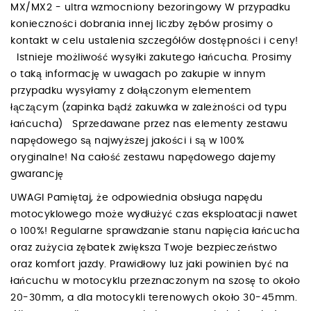
MX/MX2 - ultra wzmocniony bezoringowy W przypadku
konieczności dobrania innej liczby zębów prosimy o
kontakt w celu ustalenia szczegółów dostępności i ceny!
Istnieje możliwość wysyłki zakutego łańcucha. Prosimy
o taką informację w uwagach po zakupie w innym
przypadku wysyłamy z dołączonym elementem
łączącym (zapinka bądź zakuwka w zależności od typu
łańcucha) Sprzedawane przez nas elementy zestawu
napędowego są najwyższej jakości i są w 100%
oryginalne! Na całość zestawu napędowego dajemy
gwarancję
UWAGI Pamiętaj, że odpowiednia obsługa napędu
motocyklowego może wydłużyć czas eksploatacji nawet
o 100%! Regularne sprawdzanie stanu napięcia łańcucha
oraz zużycia zębatek zwiększa Twoje bezpieczeństwo
oraz komfort jazdy. Prawidłowy luz jaki powinien być na
łańcuchu w motocyklu przeznaczonym na szosę to około
20-30mm, a dla motocykli terenowych około 30-45mm.