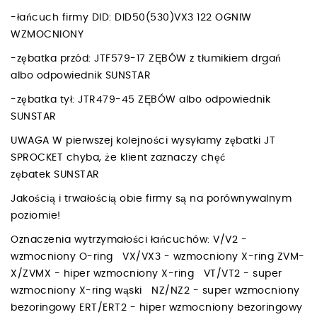
-łańcuch firmy DID: DID50(530)VX3 122 OGNIW
WZMOCNIONY
-zębatka przód: JTF579-17 ZĘBÓW z tłumikiem drgań
albo odpowiednik SUNSTAR
-zębatka tył: JTR479-45 ZĘBÓW albo odpowiednik
SUNSTAR
UWAGA W pierwszej kolejności wysyłamy zębatki JT
SPROCKET chyba, że klient zaznaczy chęć
zębatek SUNSTAR
Jakością i trwałością obie firmy są na porównywalnym
poziomie!
Oznaczenia wytrzymałości łańcuchów: V/V2 -
wzmocniony O-ring VX/VX3 - wzmocniony X-ring ZVM-
X/ZVMX - hiper wzmocniony X-ring VT/VT2 - super
wzmocniony X-ring wąski NZ/NZ2 - super wzmocniony
bezoringowy ERT/ERT2 - hiper wzmocniony bezoringowy