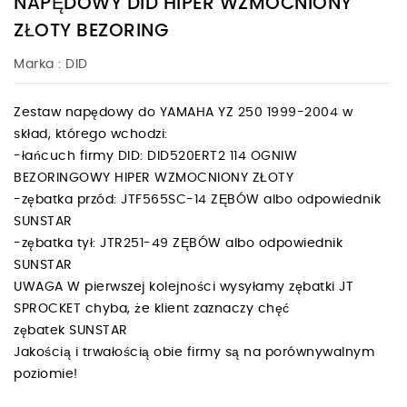
NAPĘDOWY DID HIPER WZMOCNIONY
ZŁOTY BEZORING
Marka :
DID
Zestaw napędowy do YAMAHA YZ 250 1999-2004 w
skład, którego wchodzi:
-łańcuch firmy DID: DID520ERT2 114 OGNIW
BEZORINGOWY HIPER WZMOCNIONY ZŁOTY
-zębatka przód: JTF565SC-14 ZĘBÓW albo odpowiednik
SUNSTAR
-zębatka tył: JTR251-49 ZĘBÓW albo odpowiednik
SUNSTAR
UWAGA W pierwszej kolejności wysyłamy zębatki JT
SPROCKET chyba, że klient zaznaczy chęć
zębatek SUNSTAR
Jakością i trwałością obie firmy są na porównywalnym
poziomie!