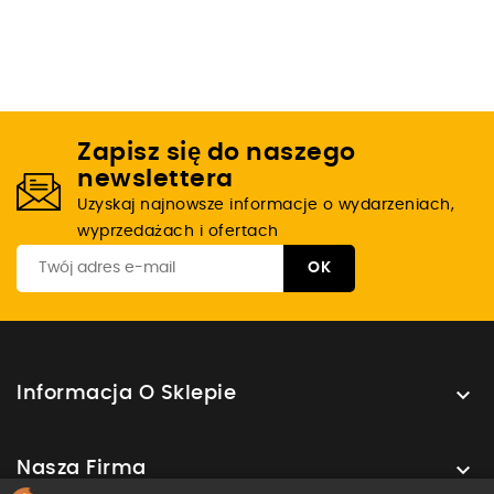
Zapisz się do naszego
newslettera
Uzyskaj najnowsze informacje o wydarzeniach,
wyprzedażach i ofertach

Informacja O Sklepie

Nasza Firma