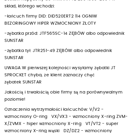
skład, którego wchodzi:
-łańcuch firmy DID: DID520ERT2 114 OGNIW
BEZORINGOWY HIPER WZMOCNIONY ZŁOTY
-zębatka przód: JTF565SC-14 ZĘBÓW albo odpowiednik
SUNSTAR
-zębatka tył: JTR251-49 ZĘBÓW albo odpowiednik
SUNSTAR
UWAGA W pierwszej kolejności wysyłamy zębatki JT
SPROCKET chyba, że klient zaznaczy chęć
zębatek SUNSTAR
Jakością i trwałością obie firmy są na porównywalnym
poziomie!
Oznaczenia wytrzymałości łańcuchów: V/V2 -
wzmocniony O-ring VX/VX3 - wzmocniony X-ring ZVM-
X/ZVMX - hiper wzmocniony X-ring VT/VT2 - super
wzmocniony X-ring wąski DZ/DZ2 - wzmocniony