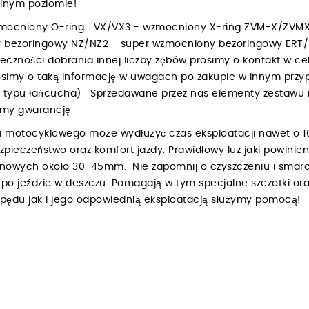
walnym poziomie!
zmocniony O-ring VX/VX3 - wzmocniony X-ring ZVM-X/ZVMX
 bezoringowy NZ/NZ2 - super wzmocniony bezoringowy ERT/
czności dobrania innej liczby zębów prosimy o kontakt w ce
 Prosimy o taką informację w uwagach po zakupie w innym p
d typu łańcucha) Sprzedawane przez nas elementy zestawu n
ajemy gwarancję
 motocyklowego może wydłużyć czas eksploatacji nawet o 1
ezpieczeństwo oraz komfort jazdy. Prawidłowy luz jaki powin
renowych około 30-45mm. Nie zapomnij o czyszczeniu i smar
o jeździe w deszczu. Pomagają w tym specjalne szczotki ora
napędu jak i jego odpowiednią eksploatacją służymy pomocą!