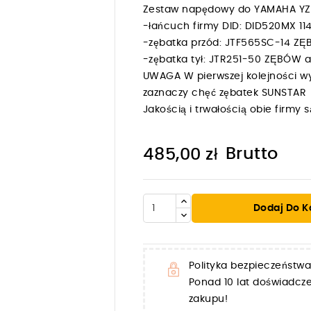
Zestaw napędowy do YAMAHA YZ 
-łańcuch firmy DID: DID520MX
-zębatka przód: JTF565SC-14 Z
-zębatka tył: JTR251-50 ZĘBÓW
UWAGA W pierwszej kolejności wy
zaznaczy chęć zębatek SUNSTAR
Jakością i trwałością obie firm
Brutto
485,00 zł
Dodaj Do K

Polityka bezpieczeństwa
Ponad 10 lat doświadc
zakupu!