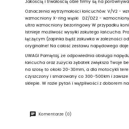
Jakością i trwałością obie firmy są na porówny
Oznaczenia wytrzymałości łańcuchów: V/V2 - w
wzmocniony X-ring wąski DZ/DZ2 - wzmocniony
ultra wzmocniony bezoringowy W przypadku konie
Istnieje możliwość wysyłki zakutego łańcucha.
łączącym (zapinka bądź zakuwka w zależności o
oryginalne! Na całość zestawu napędowego d
UWAGI Pamiętaj, że odpowiednia obsługa napędu
łańcucha oraz zużycia zębatek zwiększa Twoje b
na szosę to około 20-30mm, a dla motocykli te
czyszczony i smarowany co 300-500km i zawsze p
sklepie. W razie pytań i wątpliwości z doborem 
Komentarze (0)