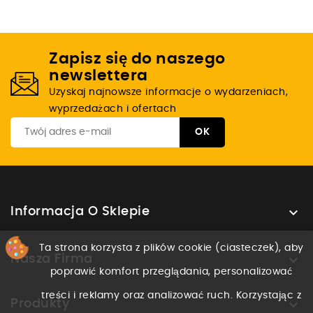
Zapisz się do naszego
newslettera
Uzyskaj najnowsze informacje o wydarzeniach,
wyprzedażach i ofertach

Informacja O Sklepie
Ta strona korzysta z plików cookie (ciasteczek), aby

Nasza Firma
poprawić komfort przeglądania, personalizować
treści i reklamy oraz analizować ruch. Korzystając z

Produkty