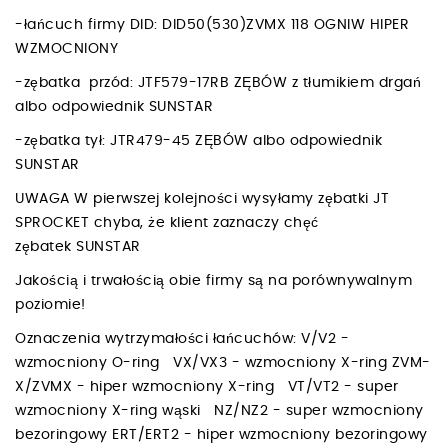
-łańcuch firmy DID: DID50(530)ZVMX 118 OGNIW HIPER
WZMOCNIONY
-zębatka przód: JTF579-17RB ZĘBÓW z tłumikiem drgań
albo odpowiednik SUNSTAR
-zębatka tył: JTR479-45 ZĘBÓW albo odpowiednik
SUNSTAR
UWAGA W pierwszej kolejności wysyłamy zębatki JT
SPROCKET chyba, że klient zaznaczy chęć
zębatek SUNSTAR
Jakością i trwałością obie firmy są na porównywalnym
poziomie!
Oznaczenia wytrzymałości łańcuchów: V/V2 -
wzmocniony O-ring VX/VX3 - wzmocniony X-ring ZVM-
X/ZVMX - hiper wzmocniony X-ring VT/VT2 - super
wzmocniony X-ring wąski NZ/NZ2 - super wzmocniony
bezoringowy ERT/ERT2 - hiper wzmocniony bezoringowy