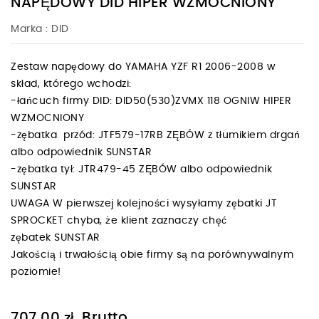
NAPĘDOWY DID HIPER WZMOCNIONY
Marka :
DID
Zestaw napędowy do YAMAHA YZF R1 2006-2008 w
skład, którego wchodzi:
-łańcuch firmy DID: DID50(530)ZVMX 118 OGNIW HIPER
WZMOCNIONY
-zębatka przód: JTF579-17RB ZĘBÓW z tłumikiem drgań
albo odpowiednik SUNSTAR
-zębatka tył: JTR479-45 ZĘBÓW albo odpowiednik
SUNSTAR
UWAGA W pierwszej kolejności wysyłamy zębatki JT
SPROCKET chyba, że klient zaznaczy chęć
zębatek SUNSTAR
Jakością i trwałością obie firmy są na porównywalnym
poziomie!
Brutto
707,00 zł