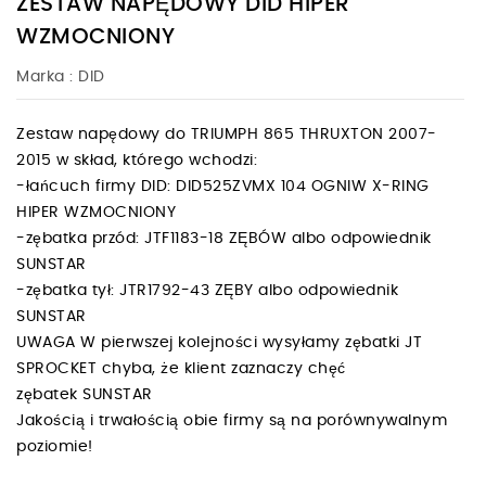
ZESTAW NAPĘDOWY DID HIPER
WZMOCNIONY
Marka :
DID
Zestaw napędowy do TRIUMPH 865 THRUXTON 2007-
2015 w skład, którego wchodzi:
-łańcuch firmy DID: DID525ZVMX 104 OGNIW X-RING
HIPER WZMOCNIONY
-zębatka przód: JTF1183-18 ZĘBÓW albo odpowiednik
SUNSTAR
-zębatka tył: JTR1792-43 ZĘBY albo odpowiednik
SUNSTAR
UWAGA W pierwszej kolejności wysyłamy zębatki JT
SPROCKET chyba, że klient zaznaczy chęć
zębatek SUNSTAR
Jakością i trwałością obie firmy są na porównywalnym
poziomie!