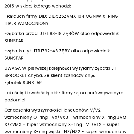
2015 w skład, którego wchodzi:
-łańcuch firmy DID: DID525ZVMX 104 OGNIW X-RING
HIPER WZMOCNIONY
-zębatka przód: JTF1183-18 ZĘBÓW albo odpowiednik
SUNSTAR
-zębatka tył: JTR1792-43 ZĘBY albo odpowiednik
SUNSTAR
UWAGA W pierwszej kolejności wysyłamy zębatki JT
SPROCKET chyba, że klient zaznaczy chęć
zębatek SUNSTAR
Jakością i trwałością obie firmy są na porównywalnym
poziomie!
Oznaczenia wytrzymałości łańcuchów: V/V2 -
wzmocniony O-ring VX/VX3 - wzmocniony X-ring ZVM-
X/ZVMX - hiper wzmocniony X-ring VT/VT2 - super
wzmocniony X-ring wąski NZ/NZ2 - super wzmocniony