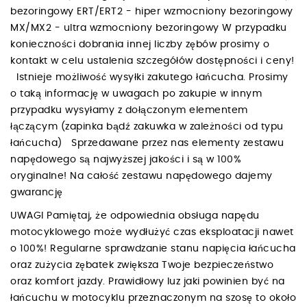
bezoringowy ERT/ERT2 - hiper wzmocniony bezoringowy
MX/MX2 - ultra wzmocniony bezoringowy W przypadku
konieczności dobrania innej liczby zębów prosimy o
kontakt w celu ustalenia szczegółów dostępności i ceny!
Istnieje możliwość wysyłki zakutego łańcucha. Prosimy
o taką informację w uwagach po zakupie w innym
przypadku wysyłamy z dołączonym elementem
łączącym (zapinka bądź zakuwka w zależności od typu
łańcucha) Sprzedawane przez nas elementy zestawu
napędowego są najwyższej jakości i są w 100%
oryginalne! Na całość zestawu napędowego dajemy
gwarancję
UWAGI Pamiętaj, że odpowiednia obsługa napędu
motocyklowego może wydłużyć czas eksploatacji nawet
o 100%! Regularne sprawdzanie stanu napięcia łańcucha
oraz zużycia zębatek zwiększa Twoje bezpieczeństwo
oraz komfort jazdy. Prawidłowy luz jaki powinien być na
łańcuchu w motocyklu przeznaczonym na szosę to około