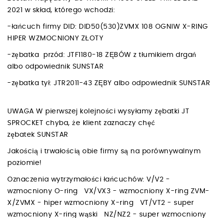
2021 w skład, którego wchodzi:
-łańcuch firmy DID: DID50(530)ZVMX 108 OGNIW X-RING
HIPER WZMOCNIONY ZŁOTY
-zębatka przód: JTF1180-18 ZĘBÓW z tłumikiem drgań
albo odpowiednik SUNSTAR
-zębatka tył: JTR2011-43 ZĘBY albo odpowiednik SUNSTAR
UWAGA W pierwszej kolejności wysyłamy zębatki JT
SPROCKET chyba, że klient zaznaczy chęć
zębatek SUNSTAR
Jakością i trwałością obie firmy są na porównywalnym
poziomie!
Oznaczenia wytrzymałości łańcuchów: V/V2 -
wzmocniony O-ring VX/VX3 - wzmocniony X-ring ZVM-
X/ZVMX - hiper wzmocniony X-ring VT/VT2 - super
wzmocniony X-ring wąski NZ/NZ2 - super wzmocniony