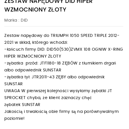
ZESTAW NAPĘDOWY DID HIPER
WZMOCNIONY ZŁOTY
Marka :
DID
Zestaw napędowy do TRIUMPH 1050 SPEED TRIPLE 2012-
2021 w skład, którego wchodzi:
-łańcuch firmy DID: DID50(530)ZVMX 108 OGNIW X-RING
HIPER WZMOCNIONY ZŁOTY
-zębatka przód: JTF1180-18 ZĘBÓW z tłumikiem drgań
albo odpowiednik SUNSTAR
-zębatka tył: JTR2011-43 ZĘBY albo odpowiednik
SUNSTAR
UWAGA W pierwszej kolejności wysyłamy zębatki JT
SPROCKET chyba, że klient zaznaczy chęć
zębatek SUNSTAR
Jakością i trwałością obie firmy są na porównywalnym
poziomie!