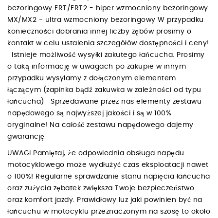
bezoringowy ERT/ERT2 - hiper wzmocniony bezoringowy
MX/MX2 - ultra wzmocniony bezoringowy W przypadku
konieczności dobrania innej liczby zębów prosimy o
kontakt w celu ustalenia szczegółów dostępności i ceny!
Istnieje możliwość wysyłki zakutego łańcucha. Prosimy
o taką informację w uwagach po zakupie w innym
przypadku wysyłamy z dołączonym elementem
łączącym (zapinka bądź zakuwka w zależności od typu
łańcucha) Sprzedawane przez nas elementy zestawu
napędowego są najwyższej jakości i są w 100%
oryginalne! Na całość zestawu napędowego dajemy
gwarancję
UWAGI Pamiętaj, że odpowiednia obsługa napędu
motocyklowego może wydłużyć czas eksploatacji nawet
o 100%! Regularne sprawdzanie stanu napięcia łańcucha
oraz zużycia zębatek zwiększa Twoje bezpieczeństwo
oraz komfort jazdy. Prawidłowy luz jaki powinien być na
łańcuchu w motocyklu przeznaczonym na szosę to około