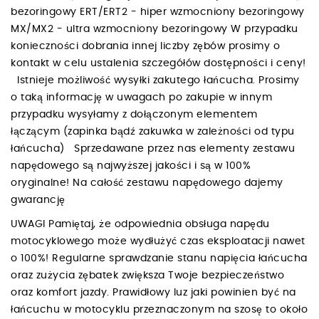
bezoringowy ERT/ERT2 - hiper wzmocniony bezoringowy
MX/MX2 - ultra wzmocniony bezoringowy W przypadku
konieczności dobrania innej liczby zębów prosimy o
kontakt w celu ustalenia szczegółów dostępności i ceny!
Istnieje możliwość wysyłki zakutego łańcucha. Prosimy
o taką informację w uwagach po zakupie w innym
przypadku wysyłamy z dołączonym elementem
łączącym (zapinka bądź zakuwka w zależności od typu
łańcucha) Sprzedawane przez nas elementy zestawu
napędowego są najwyższej jakości i są w 100%
oryginalne! Na całość zestawu napędowego dajemy
gwarancję
UWAGI Pamiętaj, że odpowiednia obsługa napędu
motocyklowego może wydłużyć czas eksploatacji nawet
o 100%! Regularne sprawdzanie stanu napięcia łańcucha
oraz zużycia zębatek zwiększa Twoje bezpieczeństwo
oraz komfort jazdy. Prawidłowy luz jaki powinien być na
łańcuchu w motocyklu przeznaczonym na szosę to około