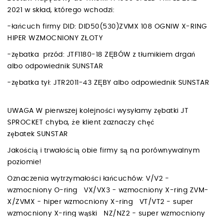
2021 w skład, którego wchodzi:
-łańcuch firmy DID: DID50(530)ZVMX 108 OGNIW X-RING
HIPER WZMOCNIONY ZŁOTY
-zębatka przód: JTF1180-18 ZĘBÓW z tłumikiem drgań
albo odpowiednik SUNSTAR
-zębatka tył: JTR2011-43 ZĘBY albo odpowiednik SUNSTAR
UWAGA W pierwszej kolejności wysyłamy zębatki JT
SPROCKET chyba, że klient zaznaczy chęć
zębatek SUNSTAR
Jakością i trwałością obie firmy są na porównywalnym
poziomie!
Oznaczenia wytrzymałości łańcuchów: V/V2 -
wzmocniony O-ring VX/VX3 - wzmocniony X-ring ZVM-
X/ZVMX - hiper wzmocniony X-ring VT/VT2 - super
wzmocniony X-ring wąski NZ/NZ2 - super wzmocniony