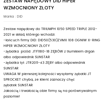
ZESTAW NAPĘDOWY DID HIPER
WZMOCNIONY ZŁOTY
Marka :
DID
Zestaw napędowy do TRIUMPH 1050 SPEED TRIPLE 2012-
2021 w skład, którego wchodzi:
-łańcuch firmy DID: DID50(530)ZVMX 108 OGNIW X-RING
HIPER WZMOCNIONY ZŁOTY
-zębatka przód: JTF1180-18 ZĘBÓW z tłumikiem drgań
albo odpowiednik SUNSTAR
-zębatka tył: JTR2011-43 ZĘBY albo odpowiednik
SUNSTAR
UWAGA W pierwszej kolejności wysyłamy zębatki JT
SPROCKET chyba, że klient zaznaczy chęć
zębatek SUNSTAR
Jakością i trwałością obie firmy są na porównywalnym
poziomie!