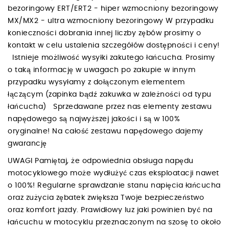
bezoringowy ERT/ERT2 - hiper wzmocniony bezoringowy
MX/MX2 - ultra wzmocniony bezoringowy W przypadku
konieczności dobrania innej liczby zębów prosimy o
kontakt w celu ustalenia szczegółów dostępności i ceny!
Istnieje możliwość wysyłki zakutego łańcucha. Prosimy
o taką informację w uwagach po zakupie w innym
przypadku wysyłamy z dołączonym elementem
łączącym (zapinka bądź zakuwka w zależności od typu
łańcucha) Sprzedawane przez nas elementy zestawu
napędowego są najwyższej jakości i są w 100%
oryginalne! Na całość zestawu napędowego dajemy
gwarancję
UWAGI Pamiętaj, że odpowiednia obsługa napędu
motocyklowego może wydłużyć czas eksploatacji nawet
o 100%! Regularne sprawdzanie stanu napięcia łańcucha
oraz zużycia zębatek zwiększa Twoje bezpieczeństwo
oraz komfort jazdy. Prawidłowy luz jaki powinien być na
łańcuchu w motocyklu przeznaczonym na szosę to około