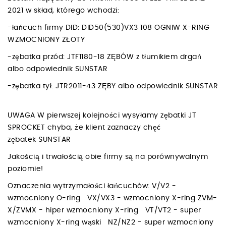
2021 w skład, którego wchodzi:
-łańcuch firmy DID: DID50(530)VX3 108 OGNIW X-RING
WZMOCNIONY ZŁOTY
-zębatka przód: JTF1180-18 ZĘBÓW z tłumikiem drgań
albo odpowiednik SUNSTAR
-zębatka tył: JTR2011-43 ZĘBY albo odpowiednik SUNSTAR
UWAGA W pierwszej kolejności wysyłamy zębatki JT
SPROCKET chyba, że klient zaznaczy chęć
zębatek SUNSTAR
Jakością i trwałością obie firmy są na porównywalnym
poziomie!
Oznaczenia wytrzymałości łańcuchów: V/V2 -
wzmocniony O-ring VX/VX3 - wzmocniony X-ring ZVM-
X/ZVMX - hiper wzmocniony X-ring VT/VT2 - super
wzmocniony X-ring wąski NZ/NZ2 - super wzmocniony