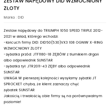
ZESTAW NAPĘDOWY DID WZMOCNIONY
ZŁOTY
Marka :
DID
Zestaw napędowy do TRIUMPH 1050 SPEED TRIPLE 2012-
2021 w skład, którego wchodzi:
-łańcuch firmy DID: DID50(530)VX3 108 OGNIW X-RING
WZMOCNIONY ZŁOTY
-zębatka przód: JTF1180-18 ZĘBÓW z tłumikiem drgań
albo odpowiednik SUNSTAR
-zębatka tył: JTR2011-43 ZĘBY albo odpowiednik
SUNSTAR
UWAGA W pierwszej kolejności wysyłamy zębatki JT
SPROCKET chyba, że klient zaznaczy chęć
zębatek SUNSTAR
Jakością i trwałością obie firmy są na porównywalnym
poziomie!