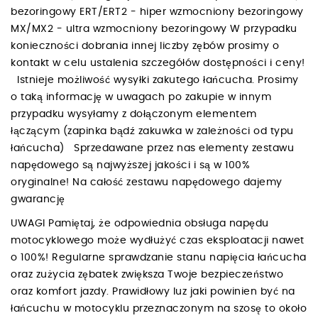
bezoringowy ERT/ERT2 - hiper wzmocniony bezoringowy
MX/MX2 - ultra wzmocniony bezoringowy W przypadku
konieczności dobrania innej liczby zębów prosimy o
kontakt w celu ustalenia szczegółów dostępności i ceny!
Istnieje możliwość wysyłki zakutego łańcucha. Prosimy
o taką informację w uwagach po zakupie w innym
przypadku wysyłamy z dołączonym elementem
łączącym (zapinka bądź zakuwka w zależności od typu
łańcucha) Sprzedawane przez nas elementy zestawu
napędowego są najwyższej jakości i są w 100%
oryginalne! Na całość zestawu napędowego dajemy
gwarancję
UWAGI Pamiętaj, że odpowiednia obsługa napędu
motocyklowego może wydłużyć czas eksploatacji nawet
o 100%! Regularne sprawdzanie stanu napięcia łańcucha
oraz zużycia zębatek zwiększa Twoje bezpieczeństwo
oraz komfort jazdy. Prawidłowy luz jaki powinien być na
łańcuchu w motocyklu przeznaczonym na szosę to około