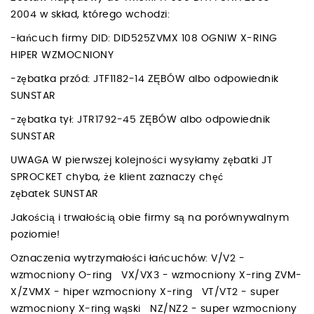
2004 w skład, którego wchodzi:
-łańcuch firmy DID: DID525ZVMX 108 OGNIW X-RING
HIPER WZMOCNIONY
-zębatka przód: JTF1182-14 ZĘBÓW albo odpowiednik
SUNSTAR
-zębatka tył: JTR1792-45 ZĘBÓW albo odpowiednik
SUNSTAR
UWAGA W pierwszej kolejności wysyłamy zębatki JT
SPROCKET chyba, że klient zaznaczy chęć
zębatek SUNSTAR
Jakością i trwałością obie firmy są na porównywalnym
poziomie!
Oznaczenia wytrzymałości łańcuchów: V/V2 -
wzmocniony O-ring VX/VX3 - wzmocniony X-ring ZVM-
X/ZVMX - hiper wzmocniony X-ring VT/VT2 - super
wzmocniony X-ring wąski NZ/NZ2 - super wzmocniony