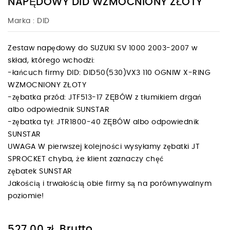
NAPĘDOWY DID WZMOCNIONY ZŁOTY
Marka :
DID
Zestaw napędowy do SUZUKI SV 1000 2003-2007 w
skład, którego wchodzi:
-łańcuch firmy DID: DID50(530)VX3 110 OGNIW X-RING
WZMOCNIONY ZŁOTY
-zębatka przód: JTF513-17 ZĘBÓW z tłumikiem drgań
albo odpowiednik SUNSTAR
-zębatka tył: JTR1800-40 ZĘBÓW albo odpowiednik
SUNSTAR
UWAGA W pierwszej kolejności wysyłamy zębatki JT
SPROCKET chyba, że klient zaznaczy chęć
zębatek SUNSTAR
Jakością i trwałością obie firmy są na porównywalnym
poziomie!
Brutto
527,00 zł