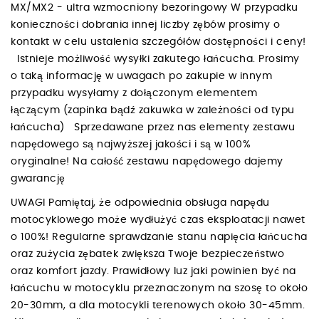
MX/MX2 - ultra wzmocniony bezoringowy W przypadku
konieczności dobrania innej liczby zębów prosimy o
kontakt w celu ustalenia szczegółów dostępności i ceny!
Istnieje możliwość wysyłki zakutego łańcucha. Prosimy
o taką informację w uwagach po zakupie w innym
przypadku wysyłamy z dołączonym elementem
łączącym (zapinka bądź zakuwka w zależności od typu
łańcucha) Sprzedawane przez nas elementy zestawu
napędowego są najwyższej jakości i są w 100%
oryginalne! Na całość zestawu napędowego dajemy
gwarancję
UWAGI Pamiętaj, że odpowiednia obsługa napędu
motocyklowego może wydłużyć czas eksploatacji nawet
o 100%! Regularne sprawdzanie stanu napięcia łańcucha
oraz zużycia zębatek zwiększa Twoje bezpieczeństwo
oraz komfort jazdy. Prawidłowy luz jaki powinien być na
łańcuchu w motocyklu przeznaczonym na szosę to około
20-30mm, a dla motocykli terenowych około 30-45mm.