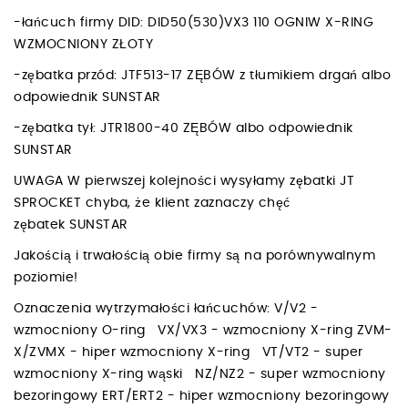
-łańcuch firmy DID: DID50(530)VX3 110 OGNIW X-RING
WZMOCNIONY ZŁOTY
-zębatka przód: JTF513-17 ZĘBÓW z tłumikiem drgań albo
odpowiednik SUNSTAR
-zębatka tył: JTR1800-40 ZĘBÓW albo odpowiednik
SUNSTAR
UWAGA W pierwszej kolejności wysyłamy zębatki JT
SPROCKET chyba, że klient zaznaczy chęć
zębatek SUNSTAR
Jakością i trwałością obie firmy są na porównywalnym
poziomie!
Oznaczenia wytrzymałości łańcuchów: V/V2 -
wzmocniony O-ring VX/VX3 - wzmocniony X-ring ZVM-
X/ZVMX - hiper wzmocniony X-ring VT/VT2 - super
wzmocniony X-ring wąski NZ/NZ2 - super wzmocniony
bezoringowy ERT/ERT2 - hiper wzmocniony bezoringowy