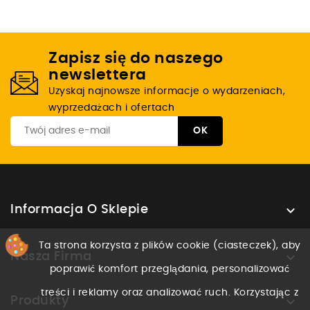
Zapisz się do naszego
newslettera
Uzyskaj najnowsze informacje o wydarzeniach,
wyprzedażach i ofertach

Informacja O Sklepie
Ta strona korzysta z plików cookie (ciasteczek), aby

Nasza Firma
poprawić komfort przeglądania, personalizować
treści i reklamy oraz analizować ruch. Korzystając z

Produkty