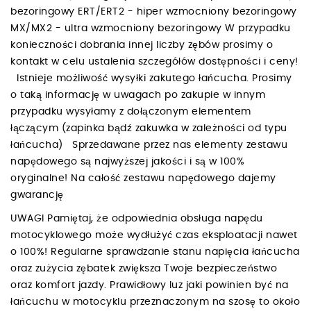
bezoringowy ERT/ERT2 - hiper wzmocniony bezoringowy
MX/MX2 - ultra wzmocniony bezoringowy W przypadku
konieczności dobrania innej liczby zębów prosimy o
kontakt w celu ustalenia szczegółów dostępności i ceny!
Istnieje możliwość wysyłki zakutego łańcucha. Prosimy
o taką informację w uwagach po zakupie w innym
przypadku wysyłamy z dołączonym elementem
łączącym (zapinka bądź zakuwka w zależności od typu
łańcucha) Sprzedawane przez nas elementy zestawu
napędowego są najwyższej jakości i są w 100%
oryginalne! Na całość zestawu napędowego dajemy
gwarancję
UWAGI Pamiętaj, że odpowiednia obsługa napędu
motocyklowego może wydłużyć czas eksploatacji nawet
o 100%! Regularne sprawdzanie stanu napięcia łańcucha
oraz zużycia zębatek zwiększa Twoje bezpieczeństwo
oraz komfort jazdy. Prawidłowy luz jaki powinien być na
łańcuchu w motocyklu przeznaczonym na szosę to około