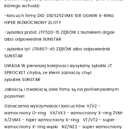
którego wchodzi:
-łańcuch firmy DID: DID525ZVMX 108 OGNIW X-RING
HIPER WZMOCNIONY ZŁOTY
-zębatka przód: JTF520-15 ZĘBÓW z tłumikiem drgań
albo odpowiednik SUNSTAR
-zębatka tył: JTR807-45 ZĘBÓW albo odpowiednik
SUNSTAR
UWAGA W pierwszej kolejności wysyłamy zębatki JT
SPROCKET chyba, że klient zaznaczy chęć
zębatek SUNSTAR
Jakością i trwałością obie firmy są na porównywalnym
poziomie!
Oznaczenia wytrzymałości łańcuchów: V/V2 -
wzmocniony O-ring VX/VX3 - wzmocniony X-ring ZVM-
X/ZVMX - hiper wzmocniony X-ring VT/VT2 - super
wzmocniony X-ring wąski NZ/NZ2 - super wzmocniony