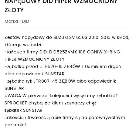
NAPĘDOWY DID HIPER WZMOCNIONY
ZŁOTY
Marka :
DID
Zestaw napędowy do SUZUKI SV 650S 2010-2015 w skład,
którego wchodzi:
-łańcuch firmy DID: DID525ZVMX 108 OGNIW X-RING
HIPER WZMOCNIONY ZŁOTY
-zębatka przód: JTF520-15 ZĘBÓW z tłumikiem drgań
albo odpowiednik SUNSTAR
-zębatka tył: JTR807-45 ZĘBÓW albo odpowiednik
SUNSTAR
UWAGA W pierwszej kolejności wysyłamy zębatki JT
SPROCKET chyba, że klient zaznaczy chęć
zębatek SUNSTAR
Jakością i trwałością obie firmy są na porównywalnym
poziomie!