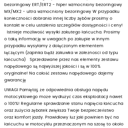
bezoringowy ERT/ERT2 - hiper wzmocniony bezoringowy
MX/MX2 - ultra wzmocniony bezoringowy W przypadku
konieczności dobrania innej liczby zębów prosimy o
kontakt w celu ustalenia szczegółów dostępności i ceny!
Istnieje możliwość wysyłki zakutego łańcucha. Prosimy
o taką informację w uwagach po zakupie w innym
przypadku wysyłamy z dołączonym elementem
łączącym (zapinka bądź zakuwka w zależności od typu
łańcucha) Sprzedawane przez nas elementy zestawu
napędowego są najwyższej jakości i są w 100%
oryginalne! Na całość zestawu napędowego dajemy
gwarancję
UWAGI Pamiętaj, że odpowiednia obsługa napędu
motocyklowego może wydłużyć czas eksploatacji nawet
o 100%! Regularne sprawdzanie stanu napięcia łańcucha
oraz zużycia zębatek zwiększa Twoje bezpieczeństwo
oraz komfort jazdy. Prawidłowy luz jaki powinien być na
łańcuchu w motocyklu przeznaczonym na szosę to około