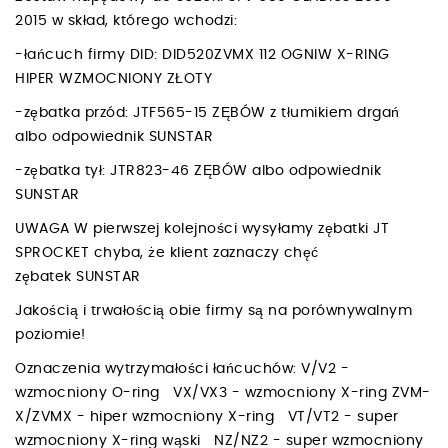
2015 w skład, którego wchodzi:
-łańcuch firmy DID: DID520ZVMX 112 OGNIW X-RING
HIPER WZMOCNIONY ZŁOTY
-zębatka przód: JTF565-15 ZĘBÓW z tłumikiem drgań
albo odpowiednik SUNSTAR
-zębatka tył: JTR823-46 ZĘBÓW albo odpowiednik
SUNSTAR
UWAGA W pierwszej kolejności wysyłamy zębatki JT
SPROCKET chyba, że klient zaznaczy chęć
zębatek SUNSTAR
Jakością i trwałością obie firmy są na porównywalnym
poziomie!
Oznaczenia wytrzymałości łańcuchów: V/V2 -
wzmocniony O-ring VX/VX3 - wzmocniony X-ring ZVM-
X/ZVMX - hiper wzmocniony X-ring VT/VT2 - super
wzmocniony X-ring wąski NZ/NZ2 - super wzmocniony