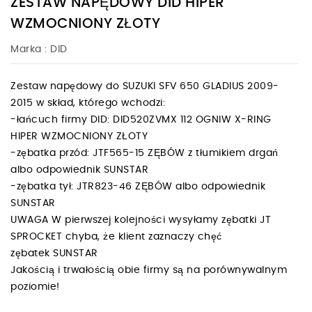
ZESTAW NAPĘDOWY DID HIPER
WZMOCNIONY ZŁOTY
Marka :
DID
Zestaw napędowy do SUZUKI SFV 650 GLADIUS 2009-
2015 w skład, którego wchodzi:
-łańcuch firmy DID: DID520ZVMX 112 OGNIW X-RING
HIPER WZMOCNIONY ZŁOTY
-zębatka przód: JTF565-15 ZĘBÓW z tłumikiem drgań
albo odpowiednik SUNSTAR
-zębatka tył: JTR823-46 ZĘBÓW albo odpowiednik
SUNSTAR
UWAGA W pierwszej kolejności wysyłamy zębatki JT
SPROCKET chyba, że klient zaznaczy chęć
zębatek SUNSTAR
Jakością i trwałością obie firmy są na porównywalnym
poziomie!