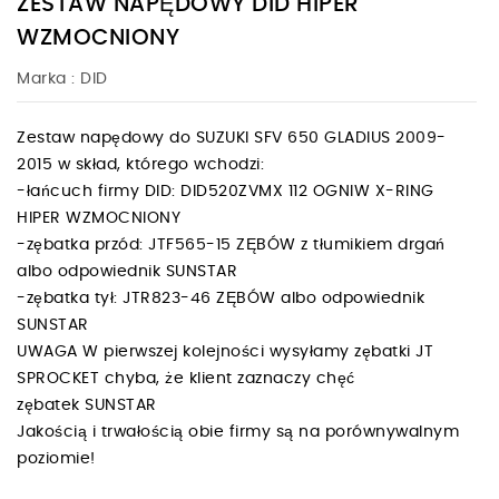
ZESTAW NAPĘDOWY DID HIPER
WZMOCNIONY
Marka :
DID
Zestaw napędowy do SUZUKI SFV 650 GLADIUS 2009-
2015 w skład, którego wchodzi:
-łańcuch firmy DID: DID520ZVMX 112 OGNIW X-RING
HIPER WZMOCNIONY
-zębatka przód: JTF565-15 ZĘBÓW z tłumikiem drgań
albo odpowiednik SUNSTAR
-zębatka tył: JTR823-46 ZĘBÓW albo odpowiednik
SUNSTAR
UWAGA W pierwszej kolejności wysyłamy zębatki JT
SPROCKET chyba, że klient zaznaczy chęć
zębatek SUNSTAR
Jakością i trwałością obie firmy są na porównywalnym
poziomie!