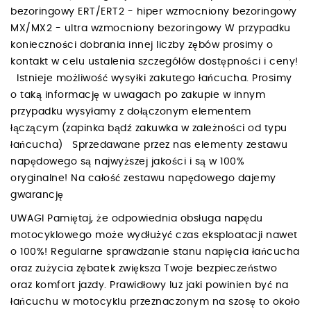
bezoringowy ERT/ERT2 - hiper wzmocniony bezoringowy
MX/MX2 - ultra wzmocniony bezoringowy W przypadku
konieczności dobrania innej liczby zębów prosimy o
kontakt w celu ustalenia szczegółów dostępności i ceny!
Istnieje możliwość wysyłki zakutego łańcucha. Prosimy
o taką informację w uwagach po zakupie w innym
przypadku wysyłamy z dołączonym elementem
łączącym (zapinka bądź zakuwka w zależności od typu
łańcucha) Sprzedawane przez nas elementy zestawu
napędowego są najwyższej jakości i są w 100%
oryginalne! Na całość zestawu napędowego dajemy
gwarancję
UWAGI Pamiętaj, że odpowiednia obsługa napędu
motocyklowego może wydłużyć czas eksploatacji nawet
o 100%! Regularne sprawdzanie stanu napięcia łańcucha
oraz zużycia zębatek zwiększa Twoje bezpieczeństwo
oraz komfort jazdy. Prawidłowy luz jaki powinien być na
łańcuchu w motocyklu przeznaczonym na szosę to około