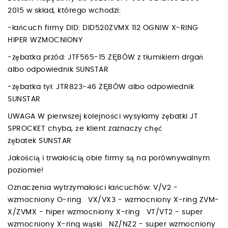
2015 w skład, którego wchodzi:
-łańcuch firmy DID: DID520ZVMX 112 OGNIW X-RING
HIPER WZMOCNIONY
-zębatka przód: JTF565-15 ZĘBÓW z tłumikiem drgań
albo odpowiednik SUNSTAR
-zębatka tył: JTR823-46 ZĘBÓW albo odpowiednik
SUNSTAR
UWAGA W pierwszej kolejności wysyłamy zębatki JT
SPROCKET chyba, że klient zaznaczy chęć
zębatek SUNSTAR
Jakością i trwałością obie firmy są na porównywalnym
poziomie!
Oznaczenia wytrzymałości łańcuchów: V/V2 -
wzmocniony O-ring VX/VX3 - wzmocniony X-ring ZVM-
X/ZVMX - hiper wzmocniony X-ring VT/VT2 - super
wzmocniony X-ring wąski NZ/NZ2 - super wzmocniony