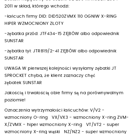
2011 w skład, którego wchodzi:
-łańcuch firmy DID: DID520ZVMX 110 OGNIW X-RING
HIPER WZMOCNIONY ZŁOTY
-zębatka przód: JTF434-15 ZĘBÓW albo odpowiednik
SUNSTAR
-zębatka tył: JTR819/2-41 ZĘBÓW albo odpowiednik
SUNSTAR
UWAGA W pierwszej kolejności wysyłamy zębatki JT
SPROCKET chyba, że klient zaznaczy chęć
zębatek SUNSTAR
Jakością i trwałością obie firmy są na porównywalnym
poziomie!
Oznaczenia wytrzymałości łańcuchów: V/V2 -
wzmocniony O-ring VX/VX3 - wzmocniony X-ring ZVM-
X/ZVMX - hiper wzmocniony X-ring VT/VT2 - super
wzmocniony X-ring wąski NZ/NZ2 - super wzmocniony