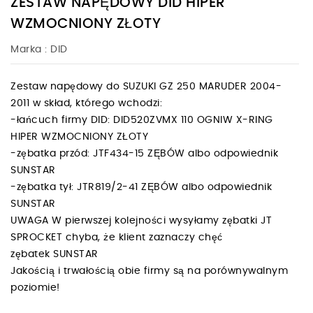
ZESTAW NAPĘDOWY DID HIPER
WZMOCNIONY ZŁOTY
Marka :
DID
Zestaw napędowy do SUZUKI GZ 250 MARUDER 2004-
2011 w skład, którego wchodzi:
-łańcuch firmy DID: DID520ZVMX 110 OGNIW X-RING
HIPER WZMOCNIONY ZŁOTY
-zębatka przód: JTF434-15 ZĘBÓW albo odpowiednik
SUNSTAR
-zębatka tył: JTR819/2-41 ZĘBÓW albo odpowiednik
SUNSTAR
UWAGA W pierwszej kolejności wysyłamy zębatki JT
SPROCKET chyba, że klient zaznaczy chęć
zębatek SUNSTAR
Jakością i trwałością obie firmy są na porównywalnym
poziomie!