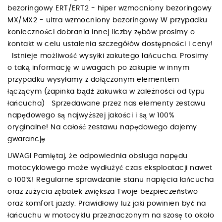
bezoringowy ERT/ERT2 - hiper wzmocniony bezoringowy
MX/MX2 - ultra wzmocniony bezoringowy W przypadku
konieczności dobrania innej liczby zębów prosimy o
kontakt w celu ustalenia szczegółów dostępności i ceny!
Istnieje możliwość wysyłki zakutego łańcucha. Prosimy
o taką informację w uwagach po zakupie w innym
przypadku wysyłamy z dołączonym elementem
łączącym (zapinka bądź zakuwka w zależności od typu
łańcucha) Sprzedawane przez nas elementy zestawu
napędowego są najwyższej jakości i są w 100%
oryginalne! Na całość zestawu napędowego dajemy
gwarancję
UWAGI Pamiętaj, że odpowiednia obsługa napędu
motocyklowego może wydłużyć czas eksploatacji nawet
o 100%! Regularne sprawdzanie stanu napięcia łańcucha
oraz zużycia zębatek zwiększa Twoje bezpieczeństwo
oraz komfort jazdy. Prawidłowy luz jaki powinien być na
łańcuchu w motocyklu przeznaczonym na szosę to około