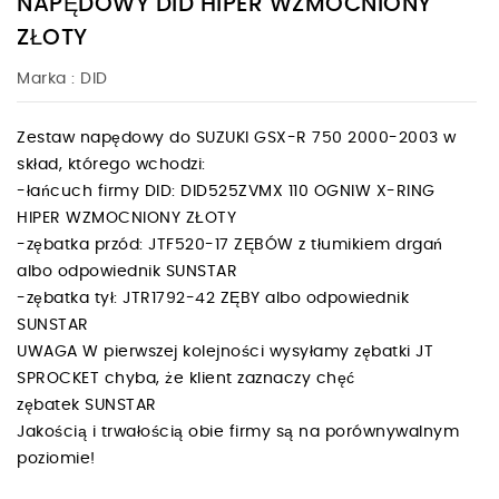
NAPĘDOWY DID HIPER WZMOCNIONY
ZŁOTY
Marka :
DID
Zestaw napędowy do SUZUKI GSX-R 750 2000-2003 w
skład, którego wchodzi:
-łańcuch firmy DID: DID525ZVMX 110 OGNIW X-RING
HIPER WZMOCNIONY ZŁOTY
-zębatka przód: JTF520-17 ZĘBÓW z tłumikiem drgań
albo odpowiednik SUNSTAR
-zębatka tył: JTR1792-42 ZĘBY albo odpowiednik
SUNSTAR
UWAGA W pierwszej kolejności wysyłamy zębatki JT
SPROCKET chyba, że klient zaznaczy chęć
zębatek SUNSTAR
Jakością i trwałością obie firmy są na porównywalnym
poziomie!