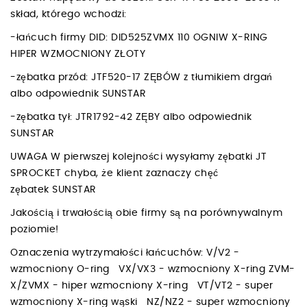
skład, którego wchodzi:
-łańcuch firmy DID: DID525ZVMX 110 OGNIW X-RING
HIPER WZMOCNIONY ZŁOTY
-zębatka przód: JTF520-17 ZĘBÓW z tłumikiem drgań
albo odpowiednik SUNSTAR
-zębatka tył: JTR1792-42 ZĘBY albo odpowiednik
SUNSTAR
UWAGA W pierwszej kolejności wysyłamy zębatki JT
SPROCKET chyba, że klient zaznaczy chęć
zębatek SUNSTAR
Jakością i trwałością obie firmy są na porównywalnym
poziomie!
Oznaczenia wytrzymałości łańcuchów: V/V2 -
wzmocniony O-ring VX/VX3 - wzmocniony X-ring ZVM-
X/ZVMX - hiper wzmocniony X-ring VT/VT2 - super
wzmocniony X-ring wąski NZ/NZ2 - super wzmocniony