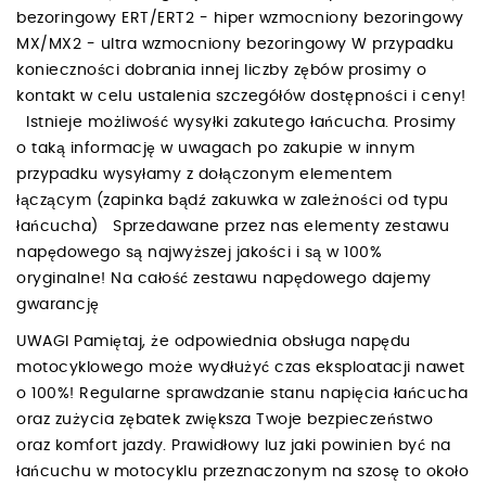
bezoringowy ERT/ERT2 - hiper wzmocniony bezoringowy
MX/MX2 - ultra wzmocniony bezoringowy W przypadku
konieczności dobrania innej liczby zębów prosimy o
kontakt w celu ustalenia szczegółów dostępności i ceny!
Istnieje możliwość wysyłki zakutego łańcucha. Prosimy
o taką informację w uwagach po zakupie w innym
przypadku wysyłamy z dołączonym elementem
łączącym (zapinka bądź zakuwka w zależności od typu
łańcucha) Sprzedawane przez nas elementy zestawu
napędowego są najwyższej jakości i są w 100%
oryginalne! Na całość zestawu napędowego dajemy
gwarancję
UWAGI Pamiętaj, że odpowiednia obsługa napędu
motocyklowego może wydłużyć czas eksploatacji nawet
o 100%! Regularne sprawdzanie stanu napięcia łańcucha
oraz zużycia zębatek zwiększa Twoje bezpieczeństwo
oraz komfort jazdy. Prawidłowy luz jaki powinien być na
łańcuchu w motocyklu przeznaczonym na szosę to około