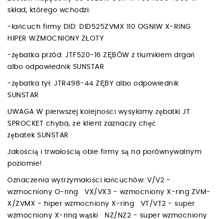
skład, którego wchodzi:
-łańcuch firmy DID: DID525ZVMX 110 OGNIW X-RING
HIPER WZMOCNIONY ZŁOTY
-zębatka przód: JTF520-16 ZĘBÓW z tłumikiem drgań
albo odpowiednik SUNSTAR
-zębatka tył: JTR498-44 ZĘBY albo odpowiednik
SUNSTAR
UWAGA W pierwszej kolejności wysyłamy zębatki JT
SPROCKET chyba, że klient zaznaczy chęć
zębatek SUNSTAR
Jakością i trwałością obie firmy są na porównywalnym
poziomie!
Oznaczenia wytrzymałości łańcuchów: V/V2 -
wzmocniony O-ring VX/VX3 - wzmocniony X-ring ZVM-
X/ZVMX - hiper wzmocniony X-ring VT/VT2 - super
wzmocniony X-ring wąski NZ/NZ2 - super wzmocniony