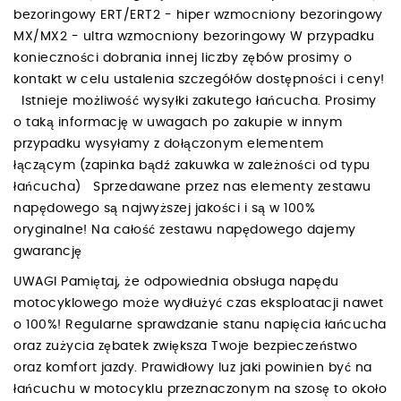
bezoringowy ERT/ERT2 - hiper wzmocniony bezoringowy
MX/MX2 - ultra wzmocniony bezoringowy W przypadku
konieczności dobrania innej liczby zębów prosimy o
kontakt w celu ustalenia szczegółów dostępności i ceny!
Istnieje możliwość wysyłki zakutego łańcucha. Prosimy
o taką informację w uwagach po zakupie w innym
przypadku wysyłamy z dołączonym elementem
łączącym (zapinka bądź zakuwka w zależności od typu
łańcucha) Sprzedawane przez nas elementy zestawu
napędowego są najwyższej jakości i są w 100%
oryginalne! Na całość zestawu napędowego dajemy
gwarancję
UWAGI Pamiętaj, że odpowiednia obsługa napędu
motocyklowego może wydłużyć czas eksploatacji nawet
o 100%! Regularne sprawdzanie stanu napięcia łańcucha
oraz zużycia zębatek zwiększa Twoje bezpieczeństwo
oraz komfort jazdy. Prawidłowy luz jaki powinien być na
łańcuchu w motocyklu przeznaczonym na szosę to około