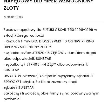
NAPĘDOWY DID HIPER WZMOCNIONY
ZŁOTY
Marka :
DID
Zestaw napędowy do SUZUKI GSX-R 750 1998-1999 w
skład, którego wchodzi:
-łańcuch firmy DID: DID525ZVMX 110 OGNIW X-RING
HIPER WZMOCNIONY ZŁOTY
-zębatka przód: JTF520-16 ZĘBÓW z tłumikiem drgań
albo odpowiednik SUNSTAR
-zębatka tył: JTR498-44 ZĘBY albo odpowiednik
SUNSTAR
UWAGA W pierwszej kolejności wysyłamy zębatki JT
SPROCKET chyba, że klient zaznaczy chęć
zębatek SUNSTAR
Jakością i trwałością obie firmy są na porównywalnym
poziomie!