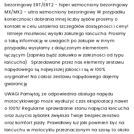
bezoringowy ERT/ERT2 - hiper wzmocniony bezoringowy
MX/MX2 - ultra wzmocniony bezoringowy W przypadku
konieczności dobrania innej liczby zębów prosimy o
kontakt w celu ustalenia szczegółów dostępności i ceny!
Istnieje możliwość wysyłki zakutego łańcucha. Prosimy
o taką informację w uwagach po zakupie w innym
przypadku wysyłamy z dołączonym elementem
łączącym (zapinka bądź zakuwka w zależności od typu
łańcucha) Sprzedawane przez nas elementy zestawu
napędowego są najwyższej jakości i są w 100%
oryginalne! Na całość zestawu napędowego dajemy
gwarancję
UWAGI Pamiętaj, że odpowiednia obsługa napędu
motocyklowego może wydłużyć czas eksploatacji nawet
o 100%! Regularne sprawdzanie stanu napięcia łańcucha
oraz zużycia zębatek zwiększa Twoje bezpieczeństwo
oraz komfort jazdy. Prawidłowy luz jaki powinien być na
łańcuchu w motocyklu przeznaczonym na szosę to około