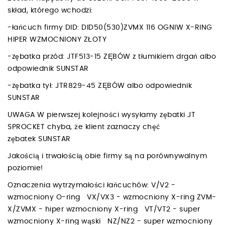
skład, którego wchodzi:
-łańcuch firmy DID: DID50(530)ZVMX 116 OGNIW X-RING
HIPER WZMOCNIONY ZŁOTY
-zębatka przód: JTF513-15 ZĘBÓW z tłumikiem drgań albo
odpowiednik SUNSTAR
-zębatka tył: JTR829-45 ZĘBÓW albo odpowiednik
SUNSTAR
UWAGA W pierwszej kolejności wysyłamy zębatki JT
SPROCKET chyba, że klient zaznaczy chęć
zębatek SUNSTAR
Jakością i trwałością obie firmy są na porównywalnym
poziomie!
Oznaczenia wytrzymałości łańcuchów: V/V2 -
wzmocniony O-ring VX/VX3 - wzmocniony X-ring ZVM-
X/ZVMX - hiper wzmocniony X-ring VT/VT2 - super
wzmocniony X-ring wąski NZ/NZ2 - super wzmocniony