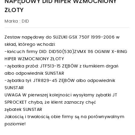
NAPĘDOWY DID HIPER WZMOCNIONY
ZŁOTY
Marka :
DID
Zestaw napędowy do SUZUKI GSX 750F 1999-2006 w
skład, którego wchodzi:
-łańcuch firmy DID: DID50(530)ZVMX 116 OGNIW X-RING
HIPER WZMOCNIONY ZŁOTY
-zębatka przód: JTF513-15 ZĘBÓW z tłumikiem drgań
albo odpowiednik SUNSTAR
-zębatka tył: JTR829-45 ZĘBÓW albo odpowiednik
SUNSTAR
UWAGA W pierwszej kolejności wysyłamy zębatki JT
SPROCKET chyba, że klient zaznaczy chęć
zębatek SUNSTAR
Jakością i trwałością obie firmy są na porównywalnym
poziomie!