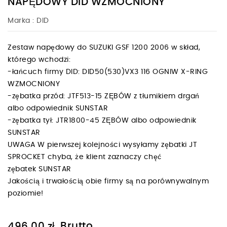
NAPĘDOWY DID WZMOCNIONY
Marka :
DID
Zestaw napędowy do SUZUKI GSF 1200 2006 w skład,
którego wchodzi:
-łańcuch firmy DID: DID50(530)VX3 116 OGNIW X-RING
WZMOCNIONY
-zębatka przód: JTF513-15 ZĘBÓW z tłumikiem drgań
albo odpowiednik SUNSTAR
-zębatka tył: JTR1800-45 ZĘBÓW albo odpowiednik
SUNSTAR
UWAGA W pierwszej kolejności wysyłamy zębatki JT
SPROCKET chyba, że klient zaznaczy chęć
zębatek SUNSTAR
Jakością i trwałością obie firmy są na porównywalnym
poziomie!
Brutto
496,00 zł