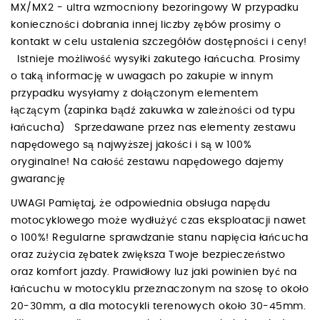
MX/MX2 - ultra wzmocniony bezoringowy W przypadku
konieczności dobrania innej liczby zębów prosimy o
kontakt w celu ustalenia szczegółów dostępności i ceny!
Istnieje możliwość wysyłki zakutego łańcucha. Prosimy
o taką informację w uwagach po zakupie w innym
przypadku wysyłamy z dołączonym elementem
łączącym (zapinka bądź zakuwka w zależności od typu
łańcucha) Sprzedawane przez nas elementy zestawu
napędowego są najwyższej jakości i są w 100%
oryginalne! Na całość zestawu napędowego dajemy
gwarancję
UWAGI Pamiętaj, że odpowiednia obsługa napędu
motocyklowego może wydłużyć czas eksploatacji nawet
o 100%! Regularne sprawdzanie stanu napięcia łańcucha
oraz zużycia zębatek zwiększa Twoje bezpieczeństwo
oraz komfort jazdy. Prawidłowy luz jaki powinien być na
łańcuchu w motocyklu przeznaczonym na szosę to około
20-30mm, a dla motocykli terenowych około 30-45mm.