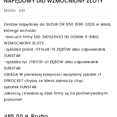
NAPĘDOWY DID WZMOCNIONY ZŁOTY
Marka :
DID
Zestaw napędowy do SUZUKI DR 650 1996-2026 w skład,
którego wchodzi:
-łańcuch firmy DID: DID525VX3 110 OGNIW X-RING
WZMOCNIONY ZŁOTY
-zębatka przód: JTF1448-15 ZĘBÓW albo odpowiednik
SUNSTAR
-zębatka tył: JTR1791-41 ZĘBÓW albo odpowiednik
SUNSTAR
UWAGA W pierwszej kolejności wysyłamy zębatki JT
SPROCKET chyba, że klient zaznaczy chęć
zębatek SUNSTAR
Jakością i trwałością obie firmy są na porównywalnym
poziomie!
Brutto
485,00 zł