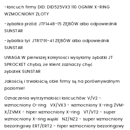
-łańcuch firmy DID: DID525VX3 110 OGNIW X-RING
WZMOCNIONY ZŁOTY
-zębatka przód: JTF1448-15 ZĘBÓW albo odpowiednik
SUNSTAR
-zębatka tył: JTR1791-41 ZĘBÓW albo odpowiednik
SUNSTAR
UWAGA W pierwszej kolejności wysyłamy zębatki JT
SPROCKET chyba, że klient zaznaczy chęć
zębatek SUNSTAR
Jakością i trwałością obie firmy są na porównywalnym
poziomie!
Oznaczenia wytrzymałości łańcuchów: V/V2 -
wzmocniony O-ring VX/VX3 - wzmocniony X-ring ZVM-
X/ZVMX - hiper wzmocniony X-ring VT/VT2 - super
wzmocniony X-ring wąski NZ/NZ2 - super wzmocniony
bezoringowy ERT/ERT2 - hiper wzmocniony bezoringowy