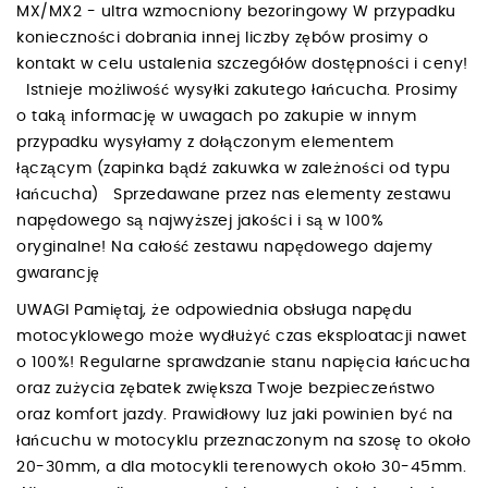
MX/MX2 - ultra wzmocniony bezoringowy W przypadku
konieczności dobrania innej liczby zębów prosimy o
kontakt w celu ustalenia szczegółów dostępności i ceny!
Istnieje możliwość wysyłki zakutego łańcucha. Prosimy
o taką informację w uwagach po zakupie w innym
przypadku wysyłamy z dołączonym elementem
łączącym (zapinka bądź zakuwka w zależności od typu
łańcucha) Sprzedawane przez nas elementy zestawu
napędowego są najwyższej jakości i są w 100%
oryginalne! Na całość zestawu napędowego dajemy
gwarancję
UWAGI Pamiętaj, że odpowiednia obsługa napędu
motocyklowego może wydłużyć czas eksploatacji nawet
o 100%! Regularne sprawdzanie stanu napięcia łańcucha
oraz zużycia zębatek zwiększa Twoje bezpieczeństwo
oraz komfort jazdy. Prawidłowy luz jaki powinien być na
łańcuchu w motocyklu przeznaczonym na szosę to około
20-30mm, a dla motocykli terenowych około 30-45mm.