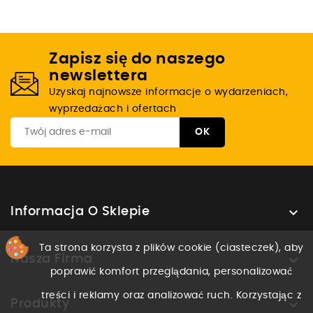
Zapisz się do naszego
newslettera
Uzyskaj najnowsze informacje o wydarzeniach,
wyprzedażach i ofertach

Informacja O Sklepie
Ta strona korzysta z plików cookie (ciasteczek), aby

Nasza Firma
poprawić komfort przeglądania, personalizować
treści i reklamy oraz analizować ruch. Korzystając z

Produkty