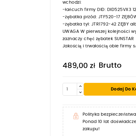
wchodzi:
-łańcuch firmy DID: DID525VX3
-zębatka przód: JTF520-17 ZĘBÓ
-zębatka tył: JTR1792-42 ZĘBY 
UWAGA W pierwszej kolejności wy
zaznaczy chęć zębatek SUNSTAR
Jakością i trwałością obie firm
Brutto
489,00 zł
Dodaj Do K

Polityka bezpieczeństwa
Ponad 10 lat doświadc
zakupu!