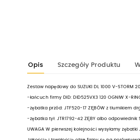
Opis
Szczegóły Produktu
W
Zestaw napędowy do SUZUKI DL 1000 V-STORM 201
-łańcuch firmy DID: DID525VX3 120 OGNIW X-R
-zębatka przód: JTF520-17 ZĘBÓW z tłumikiem d
-zębatka tył: JTR1792-42 ZĘBY albo odpowiedni
UWAGA W pierwszej kolejności wysyłamy zębatki 