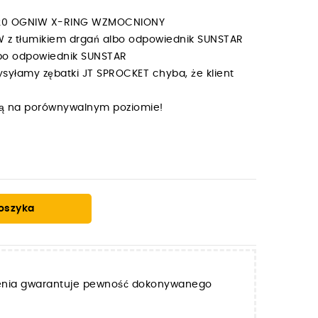
 120 OGNIW X-RING WZMOCNIONY
W z tłumikiem drgań albo odpowiednik SUNSTAR
albo odpowiednik SUNSTAR
syłamy zębatki JT SPROCKET chyba, że klient
y są na porównywalnym poziomie!
oszyka
zenia gwarantuje pewność dokonywanego