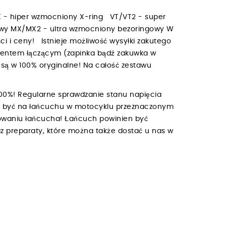
 - hiper wzmocniony X-ring VT/VT2 - super
owy MX/MX2 - ultra wzmocniony bezoringowy W
i i ceny! Istnieje możliwość wysyłki zakutego
mentem łączącym (zapinka bądź zakuwka w
są w 100% oryginalne! Na całość zestawu
00%! Regularne sprawdzanie stanu napięcia
ien być na łańcuchu w motocyklu przeznaczonym
owaniu łańcucha! Łańcuch powinien być
z preparaty, które można także dostać u nas w