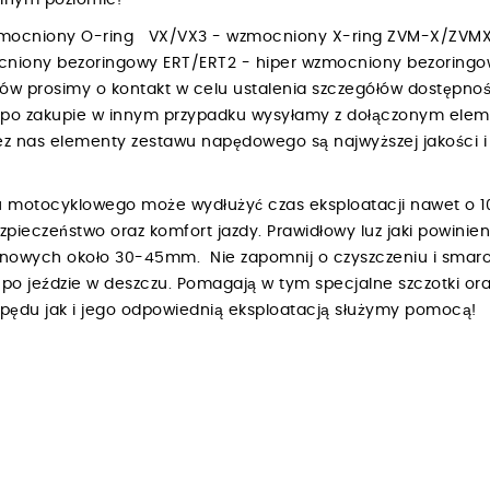
walnym poziomie!
zmocniony O-ring VX/VX3 - wzmocniony X-ring ZVM-X/ZVMX
niony bezoringowy ERT/ERT2 - hiper wzmocniony bezoring
bów prosimy o kontakt w celu ustalenia szczegółów dostępnośc
h po zakupie w innym przypadku wysyłamy z dołączonym ele
 nas elementy zestawu napędowego są najwyższej jakości i 
 motocyklowego może wydłużyć czas eksploatacji nawet o 1
ezpieczeństwo oraz komfort jazdy. Prawidłowy luz jaki powin
renowych około 30-45mm. Nie zapomnij o czyszczeniu i smar
o jeździe w deszczu. Pomagają w tym specjalne szczotki ora
napędu jak i jego odpowiednią eksploatacją służymy pomocą!