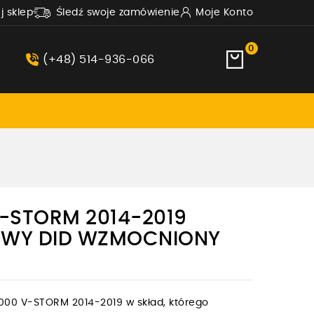
uj sklep
Śledź swoje zamówienie
Moje Konto
0
(+48) 514-936-066
V-STORM 2014-2019
WY DID WZMOCNIONY
000 V-STORM 2014-2019 w skład, którego