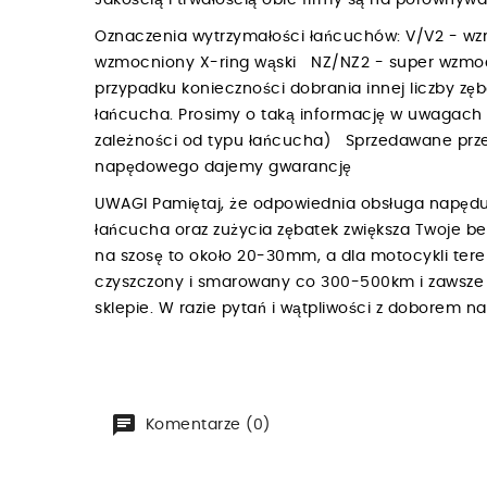
Jakością i trwałością obie firmy są na porówny
Oznaczenia wytrzymałości łańcuchów: V/V2 - w
wzmocniony X-ring wąski NZ/NZ2 - super wzmoc
przypadku konieczności dobrania innej liczby zę
łańcucha. Prosimy o taką informację w uwagac
zależności od typu łańcucha) Sprzedawane przez
napędowego dajemy gwarancję
UWAGI Pamiętaj, że odpowiednia obsługa napędu
łańcucha oraz zużycia zębatek zwiększa Twoje b
na szosę to około 20-30mm, a dla motocykli te
czyszczony i smarowany co 300-500km i zawsze p
sklepie. W razie pytań i wątpliwości z doborem 
Komentarze (0)