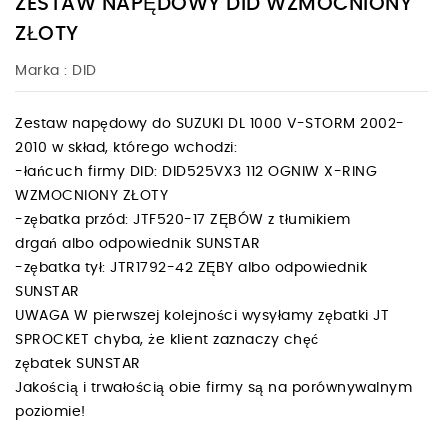
ZESTAW NAPĘDOWY DID WZMOCNIONY
ZŁOTY
Marka :
DID
Zestaw napędowy do SUZUKI DL 1000 V-STORM 2002-
2010 w skład, którego wchodzi:
-łańcuch firmy DID: DID525VX3 112 OGNIW X-RING
WZMOCNIONY ZŁOTY
-zębatka przód: JTF520-17 ZĘBÓW z tłumikiem
drgań albo odpowiednik SUNSTAR
-zębatka tył: JTR1792-42 ZĘBY albo odpowiednik
SUNSTAR
UWAGA W pierwszej kolejności wysyłamy zębatki JT
SPROCKET chyba, że klient zaznaczy chęć
zębatek SUNSTAR
Jakością i trwałością obie firmy są na porównywalnym
poziomie!