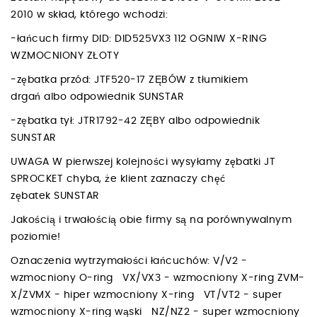
2010 w skład, którego wchodzi:
-łańcuch firmy DID: DID525VX3 112 OGNIW X-RING
WZMOCNIONY ZŁOTY
-zębatka przód: JTF520-17 ZĘBÓW z tłumikiem
drgań albo odpowiednik SUNSTAR
-zębatka tył: JTR1792-42 ZĘBY albo odpowiednik
SUNSTAR
UWAGA W pierwszej kolejności wysyłamy zębatki JT
SPROCKET chyba, że klient zaznaczy chęć
zębatek SUNSTAR
Jakością i trwałością obie firmy są na porównywalnym
poziomie!
Oznaczenia wytrzymałości łańcuchów: V/V2 -
wzmocniony O-ring VX/VX3 - wzmocniony X-ring ZVM-
X/ZVMX - hiper wzmocniony X-ring VT/VT2 - super
wzmocniony X-ring wąski NZ/NZ2 - super wzmocniony