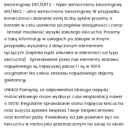
bezoringowy ERT/ERT2 - hiper wzmocniony bezoringowy
MX/MX2 - ultra wzmocniony bezoringowy W przypadku
konieczności dobrania innej liczby zębów prosimy o
kontakt w celu ustalenia szczegółów dostępności i ceny!
Istnieje możliwość wysyłki zakutego łańcucha. Prosimy
o taką informację w uwagach po zakupie w innym
przypadku wysyłamy z dołączonym elementem
łączącym (zapinka bądź zakuwka w zależności od typu
łańcucha) Sprzedawane przez nas elementy zestawu
napędowego są najwyższej jakości i są w 100%
oryginalne! Na całość zestawu napędowego dajemy
gwarancję
UWAGI Pamiętaj, że odpowiednia obsługa napędu
motocyklowego może wydłużyć czas eksploatacji nawet
o 100%! Regularne sprawdzanie stanu napięcia łańcucha
oraz zużycia zębatek zwiększa Twoje bezpieczeństwo
oraz komfort jazdy. Prawidłowy luz jaki powinien być na
łańcuchu w motocyklu przeznaczonym na szosę to około