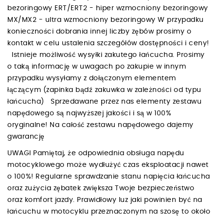
bezoringowy ERT/ERT2 - hiper wzmocniony bezoringowy
MX/MX2 - ultra wzmocniony bezoringowy W przypadku
konieczności dobrania innej liczby zębów prosimy o
kontakt w celu ustalenia szczegółów dostępności i ceny!
Istnieje możliwość wysyłki zakutego łańcucha. Prosimy
o taką informację w uwagach po zakupie w innym
przypadku wysyłamy z dołączonym elementem
łączącym (zapinka bądź zakuwka w zależności od typu
łańcucha) Sprzedawane przez nas elementy zestawu
napędowego są najwyższej jakości i są w 100%
oryginalne! Na całość zestawu napędowego dajemy
gwarancję
UWAGI Pamiętaj, że odpowiednia obsługa napędu
motocyklowego może wydłużyć czas eksploatacji nawet
o 100%! Regularne sprawdzanie stanu napięcia łańcucha
oraz zużycia zębatek zwiększa Twoje bezpieczeństwo
oraz komfort jazdy. Prawidłowy luz jaki powinien być na
łańcuchu w motocyklu przeznaczonym na szosę to około