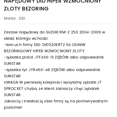
NAPĘDOWY DID HIPER WZMOCNIONY
ZŁOTY BEZORING
Marka :
DID
Zestaw napędowy do SUZUKI RM-Z 250 2004-2006 w
skład, którego wchodzi:
-łańcuch firmy DID: DID520ERT2 114 OGNIW
BEZORINGOWY HIPER WZMOCNIONY ZŁOTY
-zębatka przód: JTF430-13 ZĘBÓW albo odpowiednik
SUNSTAR
-zębatka tył: JTR460-48 ZĘBÓW albo odpowiednik
SUNSTAR
UWAGA W pierwszej kolejności wysyłamy zębatki JT
SPROCKET chyba, że klient zaznaczy chęć zębatek
SUNSTAR
Jakością i trwałością obie firmy są na porównywalnym
poziomie!