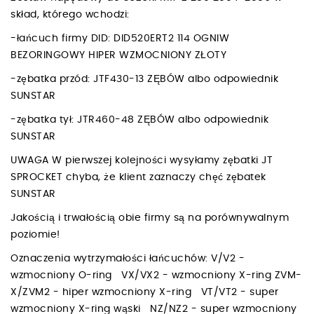
skład, którego wchodzi:
-łańcuch firmy DID: DID520ERT2 114 OGNIW
BEZORINGOWY HIPER WZMOCNIONY ZŁOTY
-zębatka przód: JTF430-13 ZĘBÓW albo odpowiednik
SUNSTAR
-zębatka tył: JTR460-48 ZĘBÓW albo odpowiednik
SUNSTAR
UWAGA W pierwszej kolejności wysyłamy zębatki JT
SPROCKET chyba, że klient zaznaczy chęć zębatek
SUNSTAR
Jakością i trwałością obie firmy są na porównywalnym
poziomie!
Oznaczenia wytrzymałości łańcuchów: V/V2 -
wzmocniony O-ring VX/VX2 - wzmocniony X-ring ZVM-
X/ZVM2 - hiper wzmocniony X-ring VT/VT2 - super
wzmocniony X-ring wąski NZ/NZ2 - super wzmocniony